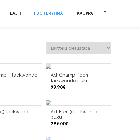
LAJIT
TUOTERYHMÄT
KAUPPA
mp III taekwondo
Adi Champ Poom
TSE VAIHTOEHDOISTA
VALITSE VAIHTOEHDOISTA
taekwondo puku
99.90
€
b 3 taekwondo
Adi Flex 3 taekwondo
TSE VAIHTOEHDOISTA
VALITSE VAIHTOEHDOISTA
puku
299.00
€