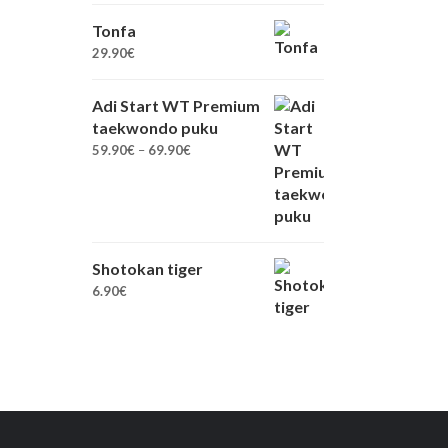
Tonfa
29.90
€
Adi Start WT Premium
taekwondo puku
Hintaluokka:
59.90
€
–
69.90
€
59.90€
-
69.90€
Shotokan tiger
6.90
€