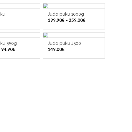
-
69.90€
uku
Judo puku 1000g
TSE VAIHTOEHDOISTA
VALITSE VAIHTOEHDOISTA
Hintaluokka:
199.90
€
–
259.00
€
199.90€
-
259.00€
ku 550g
Judo puku J500
TSE VAIHTOEHDOISTA
VALITSE VAIHTOEHDOISTA
Hintaluokka:
–
94.90
€
149.00
€
59.90€
-
94.90€