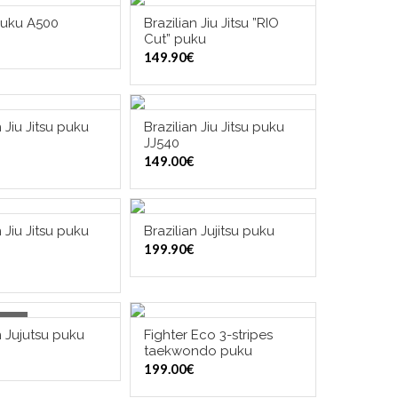
puku A500
Brazilian Jiu Jitsu ”RIO
TSE VAIHTOEHDOISTA
VALITSE VAIHTOEHDOISTA
Cut” puku
149.90
€
n Jiu Jitsu puku
Brazilian Jiu Jitsu puku
TSE VAIHTOEHDOISTA
VALITSE VAIHTOEHDOISTA
JJ540
149.00
€
n Jiu Jitsu puku
Brazilian Jujitsu puku
TSE VAIHTOEHDOISTA
VALITSE VAIHTOEHDOISTA
199.90
€
tock
n Jujutsu puku
Fighter Eco 3-stripes
OUT OF STOCK
VALITSE VAIHTOEHDOISTA
taekwondo puku
199.00
€