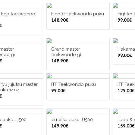
r Eco taekwondo
Fighter taekwondo puku
Fighter
ITSE VAIHTOEHDOISTA
VALITSE VAIHTOEHDOISTA
VALI
148.90
€
99.00
€
€
master
Grand master
Hakama
ITSE VAIHTOEHDOISTA
VALITSE VAIHTOEHDOISTA
VALI
ndo gi
taekwondo gi
99.00
€
€
148.90
€
ryu jujutsu master
ITF Taekwondo puku
ITF Tae
ITSE VAIHTOEHDOISTA
VALITSE VAIHTOEHDOISTA
VALI
puku 14oz
99.00
€
129.00
€
€
su puku JJ500
Jiu Jitsu puku JJ500
Judo & 
ITSE VAIHTOEHDOISTA
VALITSE VAIHTOEHDOISTA
VALI
€
149.90
€
159.00
€