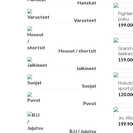
Hanskat
Fighte
VAL
puku
Varusteet
199.00
Grand 
Housut / shortsit
VAL
taekwo
159.00
Jalkineet
Hokuto
VAL
Suojat
sport 
120.00
Puvut
Jiu Jit
VAL
199.90
BJJ / Jujutsu