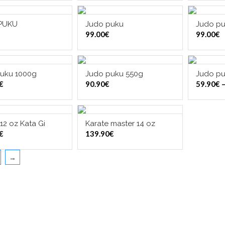
PUKU
Judo puku
Judo p
ITSE VAIHTOEHDOISTA
VALITSE VAIHTOEHDOISTA
VALI
99.00
€
99.00
€
uku 1000g
Judo puku 550g
Judo pu
ITSE VAIHTOEHDOISTA
VALITSE VAIHTOEHDOISTA
VALI
€
90.90
€
59.90
€
12 oz Kata Gi
Karate master 14 oz
ITSE VAIHTOEHDOISTA
VALITSE VAIHTOEHDOISTA
€
139.90
€
→