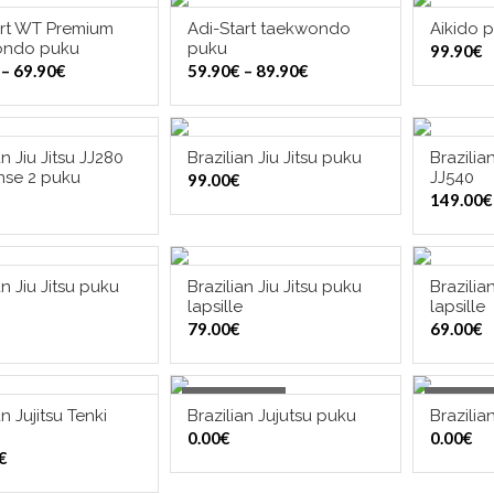
art WT Premium
Adi-Start taekwondo
Aikido 
ITSE VAIHTOEHDOISTA
VALITSE VAIHTOEHDOISTA
VALI
ondo puku
puku
99.90
€
Hintaluokka:
Hintaluokka:
–
69.90
€
59.90
€
–
89.90
€
59.90€
59.90€
-
-
69.90€
89.90€
an Jiu Jitsu JJ280
Brazilian Jiu Jitsu puku
Brazilia
ITSE VAIHTOEHDOISTA
VALITSE VAIHTOEHDOISTA
VALI
se 2 puku
JJ540
99.00
€
149.00
€
an Jiu Jitsu puku
Brazilian Jiu Jitsu puku
Brazilia
ITSE VAIHTOEHDOISTA
VALITSE VAIHTOEHDOISTA
VALI
lapsille
lapsille
79.00
€
69.00
€
Out of Stock
Out of S
an Jujitsu Tenki
Brazilian Jujutsu puku
Brazilia
ITSE VAIHTOEHDOISTA
OUT OF STOCK
0.00
€
0.00
€
€