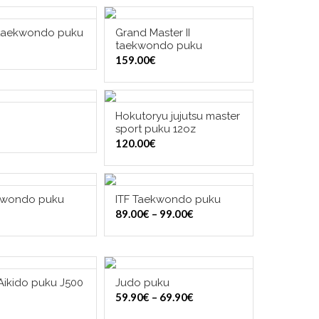
 taekwondo puku
Grand Master II
TSE VAIHTOEHDOISTA
VALITSE VAIHTOEHDOISTA
taekwondo puku
159.00
€
Hokutoryu jujutsu master
TSE VAIHTOEHDOISTA
VALITSE VAIHTOEHDOISTA
sport puku 12oz
120.00
€
kwondo puku
ITF Taekwondo puku
TSE VAIHTOEHDOISTA
VALITSE VAIHTOEHDOISTA
Hintaluokka:
89.00
€
–
99.00
€
89.00€
-
99.00€
Aikido puku J500
Judo puku
TSE VAIHTOEHDOISTA
VALITSE VAIHTOEHDOISTA
Hintaluokka:
59.90
€
–
69.90
€
59.90€