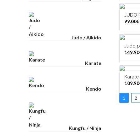
JUDO 
VAL
99.00
€
Judo / Aikido
Judo p
VAL
149.90
Karate
Karate 
VAL
109.90
Kendo
1
2
Kungfu / Ninja