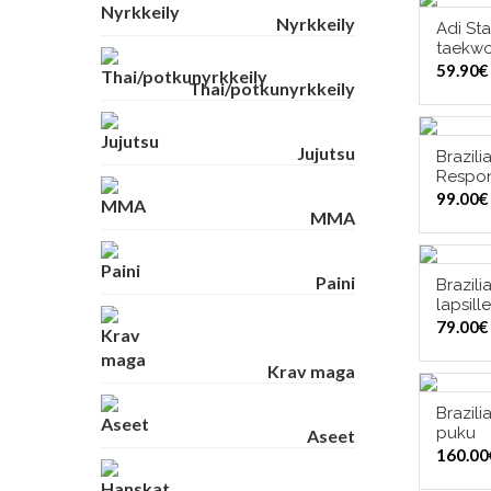
Nyrkkeily
Adi St
VAL
taekw
59.90
€
Thai/potkunyrkkeily
Jujutsu
Brazili
VAL
Respon
99.00
€
MMA
Paini
Brazili
VAL
lapsille
79.00
€
Krav maga
Brazili
VAL
puku
Aseet
160.00