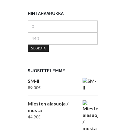
HINTAHAARUKKA
Minimihinta
Maksimihinta
SUODATA
SUOSITTELEMME
SM-II
89.00
€
Miesten alasuoja /
musta
44.90
€