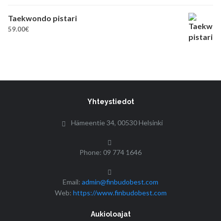
Taekwondo pistari
59.00
€
Yhteystiedot
Hämeentie 34, 00530 Helsinki
Phone: 09 774 1646
Email:
admin@finbudobest.com
Web:
https://www.finbudobest.com
Aukioloajat