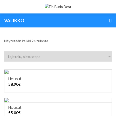
VALIKKO
Näytetään kaikki 24 tulosta
Housut
VALITSE VAIHTOEHDOISTA
58.90
€
Housut
VALITSE VAIHTOEHDOISTA
55.00
€