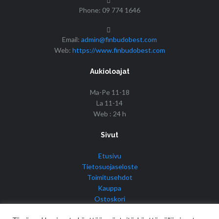
Phone: 09 774 1646
Email:
admin@finbudobest.com
Web:
https://www.finbudobest.com
Aukioloajat
Ma-Pe 11-18
La 11-14
Web : 24 h
Sivut
Etusivu
Tietosuojaseloste
Toimitusehdot
Kauppa
Ostoskori
Tilini