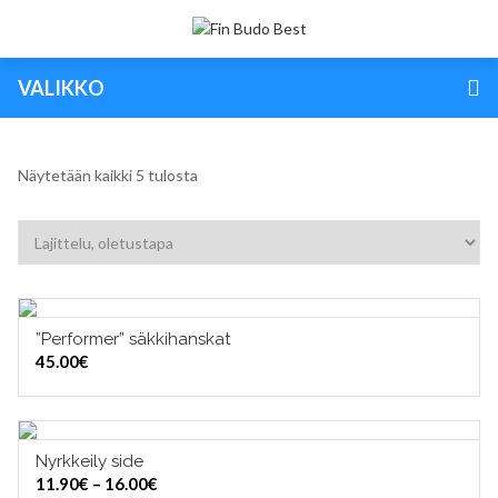
VALIKKO
Näytetään kaikki 5 tulosta
”Performer” säkkihanskat
VALITSE VAIHTOEHDOISTA
45.00
€
Nyrkkeily side
VALITSE VAIHTOEHDOISTA
Hintaluokka:
11.90
€
–
16.00
€