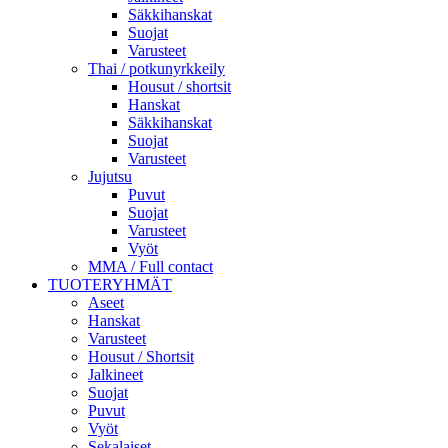
Säkkihanskat
Suojat
Varusteet
Thai / potkunyrkkeily
Housut / shortsit
Hanskat
Säkkihanskat
Suojat
Varusteet
Jujutsu
Puvut
Suojat
Varusteet
Vyöt
MMA / Full contact
TUOTERYHMÄT
Aseet
Hanskat
Varusteet
Housut / Shortsit
Jalkineet
Suojat
Puvut
Vyöt
Sekalaiset