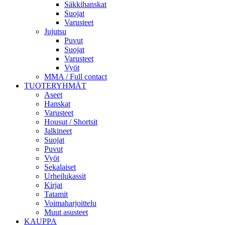
Säkkihanskat
Suojat
Varusteet
Jujutsu
Puvut
Suojat
Varusteet
Vyöt
MMA / Full contact
TUOTERYHMÄT
Aseet
Hanskat
Varusteet
Housut / Shortsit
Jalkineet
Suojat
Puvut
Vyöt
Sekalaiset
Urheilukassit
Kirjat
Tatamit
Voimaharjoittelu
Muut asusteet
KAUPPA