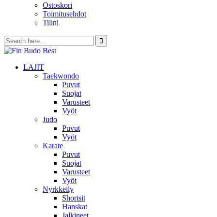
Ostoskori
Toimitusehdot
Tilini
LAJIT
Taekwondo
Puvut
Suojat
Varusteet
Vyöt
Judo
Puvut
Vyöt
Karate
Puvut
Suojat
Varusteet
Vyöt
Nyrkkeily
Shortsit
Hanskat
Jalkineet