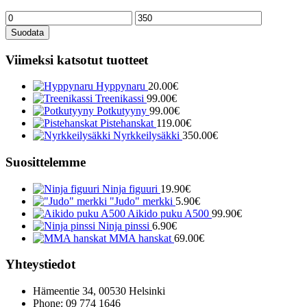
Minimihinta
Maksimihinta
Suodata
Viimeksi katsotut tuotteet
Hyppynaru
20.00
€
Treenikassi
99.00
€
Potkutyyny
99.00
€
Pistehanskat
119.00
€
Nyrkkeilysäkki
350.00
€
Suosittelemme
Ninja figuuri
19.90
€
"Judo" merkki
5.90
€
Aikido puku A500
99.90
€
Ninja pinssi
6.90
€
MMA hanskat
69.00
€
Yhteystiedot
Hämeentie 34, 00530 Helsinki
Phone: 09 774 1646