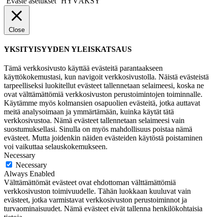
Eväste asetukset
HYVÄKSY
Close
YKSITYISYYDEN YLEISKATSAUS
Tämä verkkosivusto käyttää evästeitä parantaakseen
käyttökokemustasi, kun navigoit verkkosivustolla. Näistä evästeistä
tarpeelliseksi luokitellut evästeet tallennetaan selaimeesi, koska ne
ovat välttämättömiä verkkosivuston perustoimintojen toiminnalle.
Käytämme myös kolmansien osapuolien evästeitä, jotka auttavat
meitä analysoimaan ja ymmärtämään, kuinka käytät tätä
verkkosivustoa. Nämä evästeet tallennetaan selaimeesi vain
suostumuksellasi. Sinulla on myös mahdollisuus poistaa nämä
evästeet. Mutta joidenkin näiden evästeiden käytöstä poistaminen
voi vaikuttaa selauskokemukseen.
Necessary
Necessary
Always Enabled
Välttämättömät evästeet ovat ehdottoman välttämättömiä
verkkosivuston toimivuudelle. Tähän luokkaan kuuluvat vain
evästeet, jotka varmistavat verkkosivuston perustoiminnot ja
turvaominaisuudet. Nämä evästeet eivät tallenna henkilökohtaisia