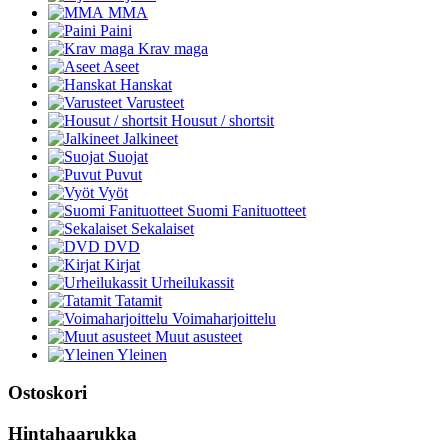
MMA
Paini
Krav maga
Aseet
Hanskat
Varusteet
Housut / shortsit
Jalkineet
Suojat
Puvut
Vyöt
Suomi Fanituotteet
Sekalaiset
DVD
Kirjat
Urheilukassit
Tatamit
Voimaharjoittelu
Muut asusteet
Yleinen
Ostoskori
Hintahaarukka