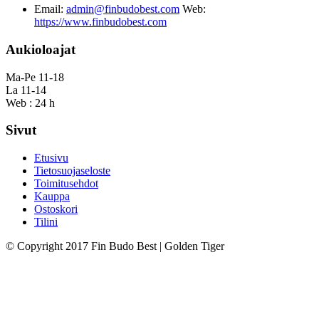
Email:
admin@finbudobest.com
Web:
https://www.finbudobest.com
Aukioloajat
Ma-Pe 11-18
La 11-14
Web : 24 h
Sivut
Etusivu
Tietosuojaseloste
Toimitusehdot
Kauppa
Ostoskori
Tilini
© Copyright 2017 Fin Budo Best | Golden Tiger