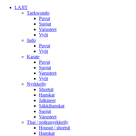
LAJIT
Taekwondo
Puvut
Suojat
Varusteet
Vyöt
Judo
Puvut
Vyöt
Karate
Puvut
Suojat
Varusteet
Vyöt
Nyrkkeily
Shortsit
Hanskat
Jalkineet
Säkkihanskat
Suojat
Varusteet
Thai / potkunyrkkeily
Housut / shortsit
Hanskat