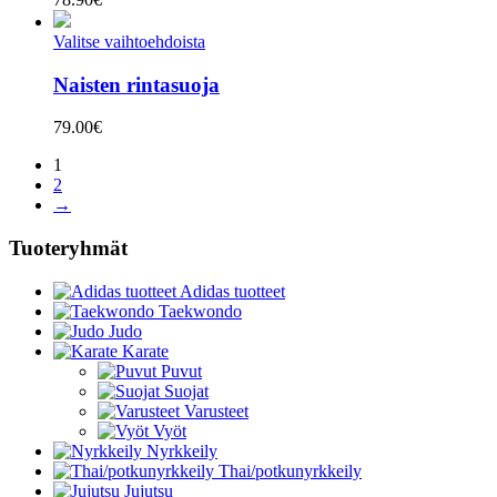
Valitse vaihtoehdoista
Naisten rintasuoja
79.00
€
1
2
→
Tuoteryhmät
Adidas tuotteet
Taekwondo
Judo
Karate
Puvut
Suojat
Varusteet
Vyöt
Nyrkkeily
Thai/potkunyrkkeily
Jujutsu