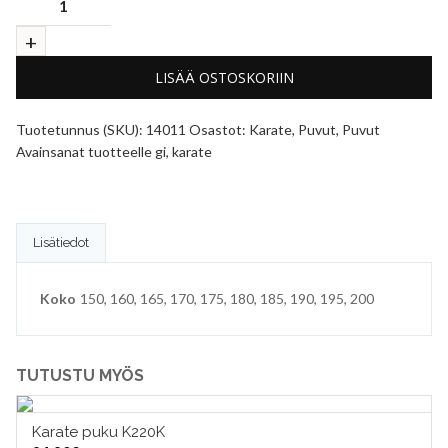
LISÄÄ OSTOSKORIIN
Tuotetunnus (SKU):
14011
Osastot:
Karate
,
Puvut
,
Puvut
Avainsanat tuotteelle
gi
,
karate
Lisätiedot
Koko
150, 160, 165, 170, 175, 180, 185, 190, 195, 200
TUTUSTU MYÖS
Karate puku K220K
VALITSE VAIHTOEHDOISTA