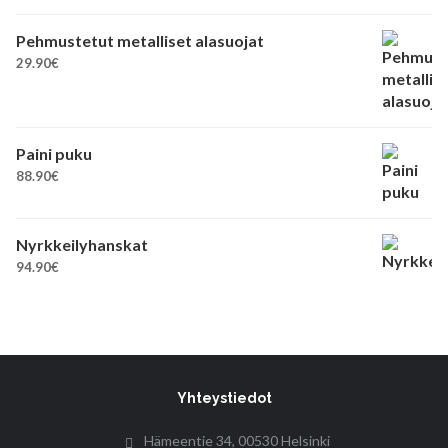
Pehmustetut metalliset alasuojat
29.90
€
Paini puku
88.90
€
Nyrkkeilyhanskat
94.90
€
Yhteystiedot
Hämeentie 34, 00530 Helsinki