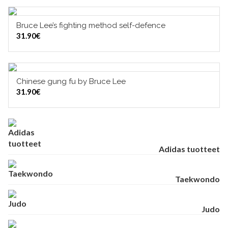
Bruce Lee’s fighting method self-defence
LISÄÄ OSTOSKORIIN
31.90
€
TUOTERYHMÄT
Chinese gung fu by Bruce Lee
LISÄÄ OSTOSKORIIN
31.90
€
Adidas tuotteet
Taekwondo
Judo