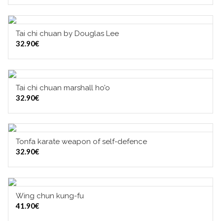
Tai chi chuan by Douglas Lee
LISÄÄ OSTOSKORIIN
32.90
€
Tai chi chuan marshall ho’o
LISÄÄ OSTOSKORIIN
32.90
€
Tonfa karate weapon of self-defence
LISÄÄ OSTOSKORIIN
32.90
€
Wing chun kung-fu
LISÄÄ OSTOSKORIIN
41.90
€