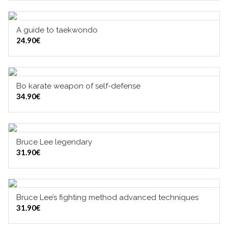
A guide to taekwondo
LISÄÄ OSTOSKORIIN
24.90
€
Bo karate weapon of self-defense
LISÄÄ OSTOSKORIIN
34.90
€
Bruce Lee legendary
LISÄÄ OSTOSKORIIN
31.90
€
Bruce Lee’s fighting method advanced techniques
LISÄÄ OSTOSKORIIN
31.90
€