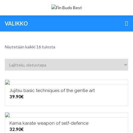
VALIKKO
Näytetään kaikki 16 tulosta
Jujitsu basic techniques of the gentle art
LISÄÄ OSTOSKORIIN
39.90
€
Kama karate weapon of self-defence
LISÄÄ OSTOSKORIIN
32.90
€