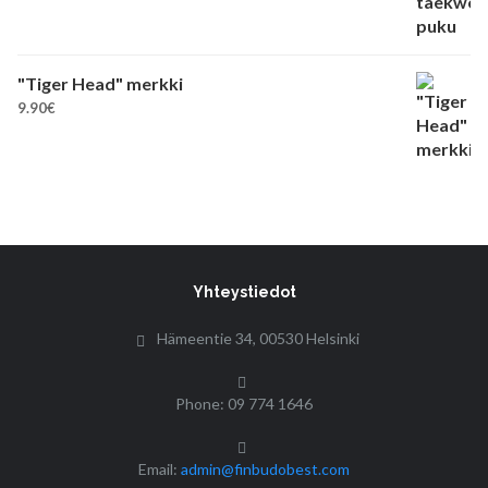
"Tiger Head" merkki
9.90
€
Yhteystiedot
Hämeentie 34, 00530 Helsinki
Phone: 09 774 1646
Email:
admin@finbudobest.com