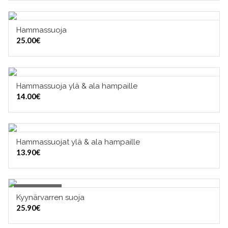
Hammassuoja
VALITSE VAIHTOEHDOISTA
25.00
€
Hammassuoja ylä & ala hampaille
VALITSE VAIHTOEHDOISTA
14.00
€
Hammassuojat ylä & ala hampaille
VALITSE VAIHTOEHDOISTA
13.90
€
Out of Stock
Kyynärvarren suoja
OUT OF STOCK
25.90
€