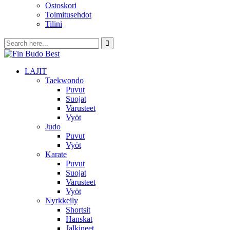
Ostoskori
Toimitusehdot
Tilini
LAJIT
Taekwondo
Puvut
Suojat
Varusteet
Vyöt
Judo
Puvut
Vyöt
Karate
Puvut
Suojat
Varusteet
Vyöt
Nyrkkeily
Shortsit
Hanskat
Jalkineet