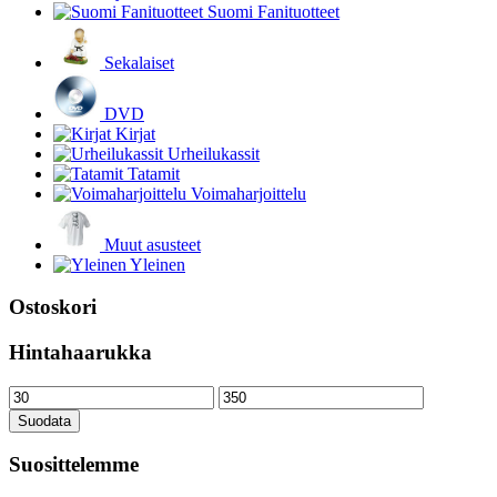
Suomi Fanituotteet
Sekalaiset
DVD
Kirjat
Urheilukassit
Tatamit
Voimaharjoittelu
Muut asusteet
Yleinen
Ostoskori
Hintahaarukka
Minimihinta
Maksimihinta
Suodata
Suosittelemme