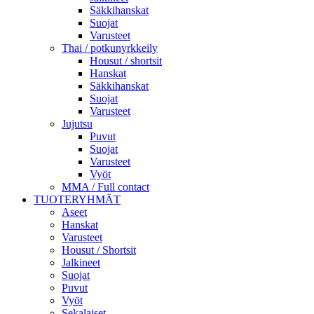
Säkkihanskat
Suojat
Varusteet
Thai / potkunyrkkeily
Housut / shortsit
Hanskat
Säkkihanskat
Suojat
Varusteet
Jujutsu
Puvut
Suojat
Varusteet
Vyöt
MMA / Full contact
TUOTERYHMÄT
Aseet
Hanskat
Varusteet
Housut / Shortsit
Jalkineet
Suojat
Puvut
Vyöt
Sekalaiset