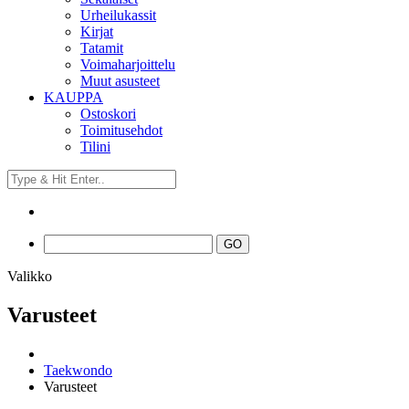
Urheilukassit
Kirjat
Tatamit
Voimaharjoittelu
Muut asusteet
KAUPPA
Ostoskori
Toimitusehdot
Tilini
Valikko
Varusteet
Taekwondo
Varusteet