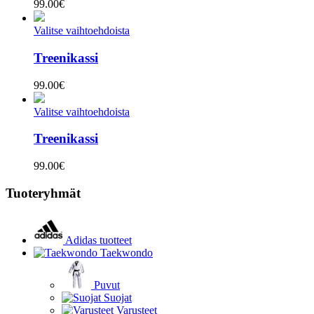
99.00
€
Valitse vaihtoehdoista
Treenikassi
99.00
€
Valitse vaihtoehdoista
Treenikassi
99.00
€
Tuoteryhmät
Adidas tuotteet
Taekwondo
Puvut
Suojat
Varusteet