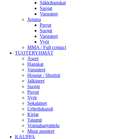
Säkkihanskat
Suojat
Varusteet
Jujutsu
Puvut
Suojat
Varusteet
Vyöt
MMA / Full contact
TUOTERYHMÄT
Aseet
Hanskat
Varusteet
Housut / Shortsit
Jalkineet
Suojat
Puvut
Vyöt
Sekalaiset
Urheilukassit
Kirjat
Tatamit
Voimaharjoittelu
Muut asusteet
KAUPPA