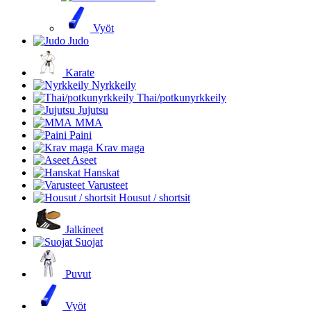
Vyöt
Judo
Karate
Nyrkkeily
Thai/potkunyrkkeily
Jujutsu
MMA
Paini
Krav maga
Aseet
Hanskat
Varusteet
Housut / shortsit
Jalkineet
Suojat
Puvut
Vyöt