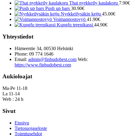
Thai nyrkkeily kaulakoru
7.90
€
Push up bars
30.90
€
Nyrkkeilysäkin ketju
45.00
€
Voimannostovyö
41.90
€
Kungfu treenikassi
44.90
€
Yhteystiedot
Hämeentie 34, 00530 Helsinki
Phone: 09 774 1646
Email:
admin@finbudobest.com
Web:
https://www.finbudobest.com
Aukioloajat
Ma-Pe 11-18
La 11-14
Web : 24 h
Sivut
Etusivu
Tietosuojaseloste
Toimitusehdot