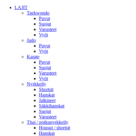
LAJIT
Taekwondo
Puvut
Suojat
Varusteet
Vyöt
Judo
Puvut
Vyöt
Karate
Puvut
Suojat
Varusteet
Vyöt
Nyrkkeily
Shortsit
Hanskat
Jalkineet
Säkkihanskat
Suojat
Varusteet
Thai / potkunyrkkeily
Housut / shortsit
Hanskat