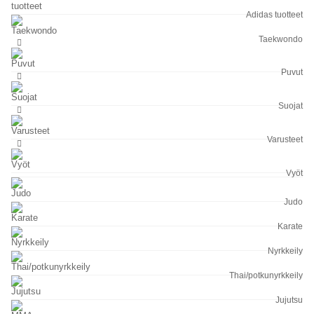
Adidas tuotteet
Taekwondo
Puvut
Suojat
Varusteet
Vyöt
Judo
Karate
Nyrkkeily
Thai/potkunyrkkeily
Jujutsu