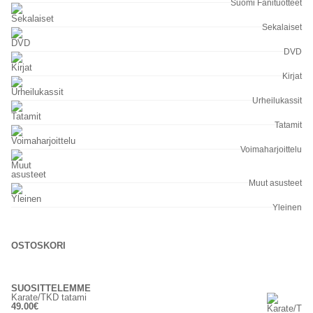
Suomi Fanituotteet
Sekalaiset
DVD
Kirjat
Urheilukassit
Tatamit
Voimaharjoittelu
Muut asusteet
Yleinen
OSTOSKORI
SUOSITTELEMME
Karate/TKD tatami
49.00
€