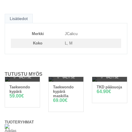
Lisätiedot
Merkki
JCalicu
Koko
L, M
TUTUSTU MYÖS
VALITSE
VALITSE
VALITSE
Taekwondo
Taekwondo
TKD pääsuoja
VAIHTOEHDOISTA
VAIHTOEHDOISTA
VAIHTOEHDOISTA
64.90
€
kypärä
kypärä
59.00
€
maskilla
69.00
€
TUOTERYHMÄT