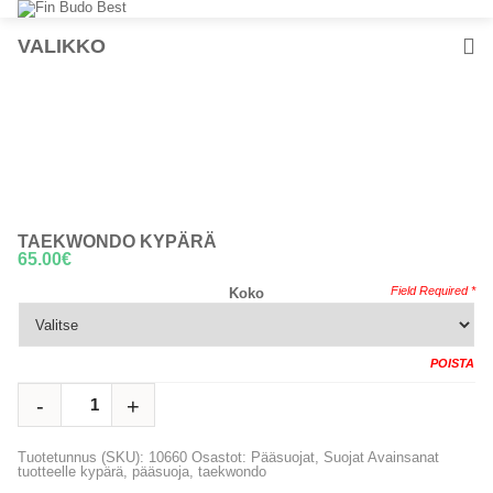
VALIKKO
TAEKWONDO KYPÄRÄ
65.00
€
Koko
POISTA
LISÄÄ OSTOSKORIIN
Tuotetunnus (SKU):
10660
Osastot:
Pääsuojat
,
Suojat
Avainsanat
tuotteelle
kypärä
,
pääsuoja
,
taekwondo