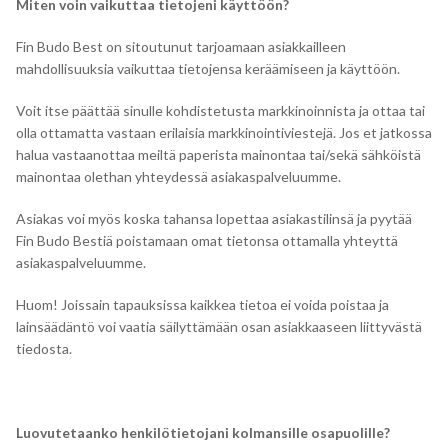
Miten voin vaikuttaa tietojeni käyttöön?
Fin Budo Best on sitoutunut tarjoamaan asiakkailleen
mahdollisuuksia vaikuttaa tietojensa keräämiseen ja käyttöön.
Voit itse päättää sinulle kohdistetusta markkinoinnista ja ottaa tai
olla ottamatta vastaan erilaisia markkinointiviestejä. Jos et jatkossa
halua vastaanottaa meiltä paperista mainontaa tai/sekä sähköistä
mainontaa olethan yhteydessä asiakaspalveluumme.
Asiakas voi myös koska tahansa lopettaa asiakastilinsä ja pyytää
Fin Budo Bestiä poistamaan omat tietonsa ottamalla yhteyttä
asiakaspalveluumme.
Huom! Joissain tapauksissa kaikkea tietoa ei voida poistaa ja
lainsäädäntö voi vaatia säilyttämään osan asiakkaaseen liittyvästä
tiedosta.
Luovutetaanko henkilötietojani kolmansille osapuolille?