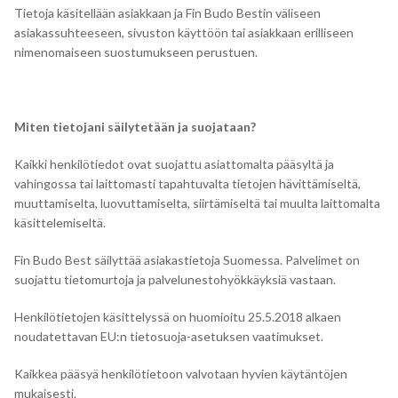
Tietoja käsitellään asiakkaan ja Fin Budo Bestin väliseen
asiakassuhteeseen, sivuston käyttöön tai asiakkaan erilliseen
nimenomaiseen suostumukseen perustuen.
Miten tietojani säilytetään ja suojataan?
Kaikki henkilötiedot ovat suojattu asiattomalta pääsyltä ja
vahingossa tai laittomasti tapahtuvalta tietojen hävittämiseltä,
muuttamiselta, luovuttamiselta, siirtämiseltä tai muulta laittomalta
käsittelemiseltä.
Fin Budo Best säilyttää asiakastietoja Suomessa. Palvelimet on
suojattu tietomurtoja ja palvelunestohyökkäyksiä vastaan.
Henkilötietojen käsittelyssä on huomioitu 25.5.2018 alkaen
noudatettavan EU:n tietosuoja-asetuksen vaatimukset.
Kaikkea pääsyä henkilötietoon valvotaan hyvien käytäntöjen
mukaisesti.