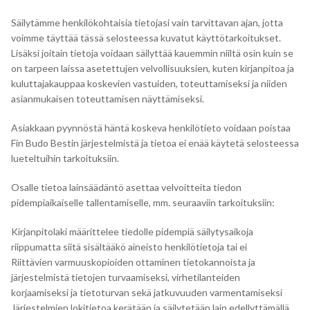
Säilytämme henkilökohtaisia tietojasi vain tarvittavan ajan, jotta
voimme täyttää tässä selosteessa kuvatut käyttötarkoitukset.
Lisäksi joitain tietoja voidaan säilyttää kauemmin niiltä osin kuin se
on tarpeen laissa asetettujen velvollisuuksien, kuten kirjanpitoa ja
kuluttajakauppaa koskevien vastuiden, toteuttamiseksi ja niiden
asianmukaisen toteuttamisen näyttämiseksi.
Asiakkaan pyynnöstä häntä koskeva henkilötieto voidaan poistaa
Fin Budo Bestin järjestelmistä ja tietoa ei enää käytetä selosteessa
lueteltuihin tarkoituksiin.
Osalle tietoa lainsäädäntö asettaa velvoitteita tiedon
pidempiaikaiselle tallentamiselle, mm. seuraaviin tarkoituksiin:
Kirjanpitolaki määrittelee tiedolle pidempiä säilytysaikoja
riippumatta siitä sisältääkö aineisto henkilötietoja tai ei
Riittävien varmuuskopioiden ottaminen tietokannoista ja
järjestelmistä tietojen turvaamiseksi, virhetilanteiden
korjaamiseksi ja tietoturvan sekä jatkuvuuden varmentamiseksi
Järjestelmien lokitietoa kerätään ja säilytetään lain edellyttämällä