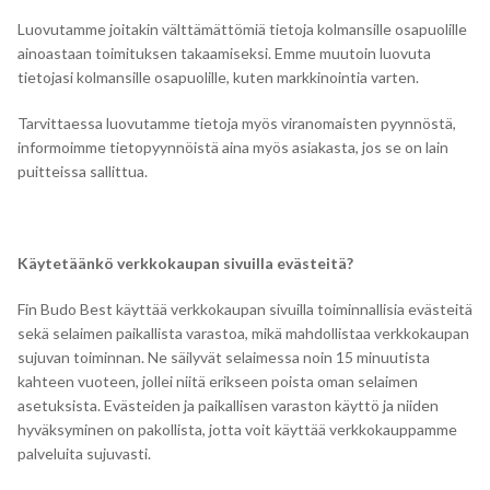
Luovutamme joitakin välttämättömiä tietoja kolmansille osapuolille
ainoastaan toimituksen takaamiseksi. Emme muutoin luovuta
tietojasi kolmansille osapuolille, kuten markkinointia varten.
Tarvittaessa luovutamme tietoja myös viranomaisten pyynnöstä,
informoimme tietopyynnöistä aina myös asiakasta, jos se on lain
puitteissa sallittua.
Käytetäänkö verkkokaupan sivuilla evästeitä?
Fin Budo Best käyttää verkkokaupan sivuilla toiminnallisia evästeitä
sekä selaimen paikallista varastoa, mikä mahdollistaa verkkokaupan
sujuvan toiminnan. Ne säilyvät selaimessa noin 15 minuutista
kahteen vuoteen, jollei niitä erikseen poista oman selaimen
asetuksista. Evästeiden ja paikallisen varaston käyttö ja niiden
hyväksyminen on pakollista, jotta voit käyttää verkkokauppamme
palveluita sujuvasti.