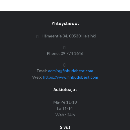
Yhteystiedot
Hämeentie 34, 00530 Helsinki
Phone: 09 774 1646
Email:
admin@finbudobest.com
Web:
https://www.finbudobest.com
Aukioloajat
Ma-Pe 11-18
La 11-14
Web : 24 h
Sivut