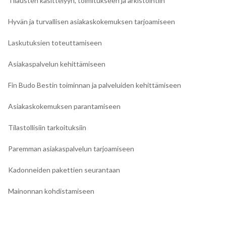
Tilausten käsittelyyn, toimitukseen ja arkistointiin
Hyvän ja turvallisen asiakaskokemuksen tarjoamiseen
Laskutuksien toteuttamiseen
Asiakaspalvelun kehittämiseen
Fin Budo Bestin toiminnan ja palveluiden kehittämiseen
Asiakaskokemuksen parantamiseen
Tilastollisiin tarkoituksiin
Paremman asiakaspalvelun tarjoamiseen
Kadonneiden pakettien seurantaan
Mainonnan kohdistamiseen