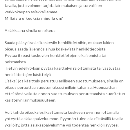
tavalla, jotta voimme tarjota lainmukaisen ja turvallisen
verkkokaupan asiakkaillemme
Millaisia oikeuksia minulla on?
Asiakkaana sinulla on oikeus:
Saada pääsy itseäsi koskeviin henkilötietoihin, mukaan lukien
oikeus saada jäljennös sinua koskevista henkilötiedoista
Pyytää itseäsi koskevien henkilötietojen oikaisemista tai
poistamista
Tietyin edellytyksin pyytää käsittelyn rajoittamista tai vastustaa
henkilötietojen käsittelyä
Lisäksi, jos käsittely perustuu erilliseen suostumukseen, sinulla on
oikeus peruuttaa suostumuksesi milloin tahansa. Huomaathan,
ettei tämä vaikuta ennen suostumuksen peruuttamista suoritetun
käsittelyn lainmukaisuuteen.
Voit tehdä oikeuksiesi käyttämistä koskevan pyynnön ottamalla
yhteyttä asiakaspalveluumme. Pyynnön tulee olla riittävällä tavalla
yksilöity, jotta asiakaspalvelumme voi todentaa henkilöllisyytesi.