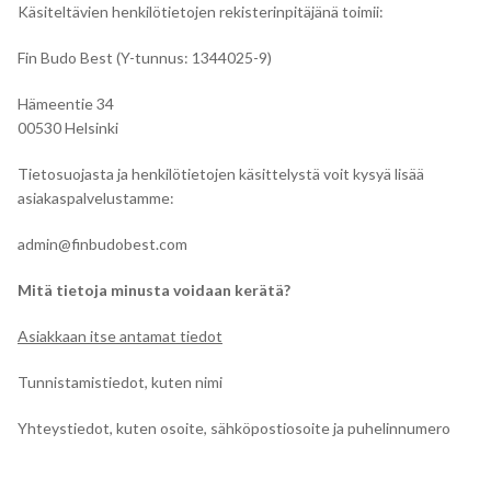
Käsiteltävien henkilötietojen rekisterinpitäjänä toimii:
Fin Budo Best (Y-tunnus: 1344025-9)
Hämeentie 34
00530 Helsinki
Tietosuojasta ja henkilötietojen käsittelystä voit kysyä lisää
asiakaspalvelustamme:
admin@finbudobest.com
Mitä tietoja minusta voidaan kerätä?
Asiakkaan itse antamat tiedot
Tunnistamistiedot, kuten nimi
Yhteystiedot, kuten osoite, sähköpostiosoite ja puhelinnumero