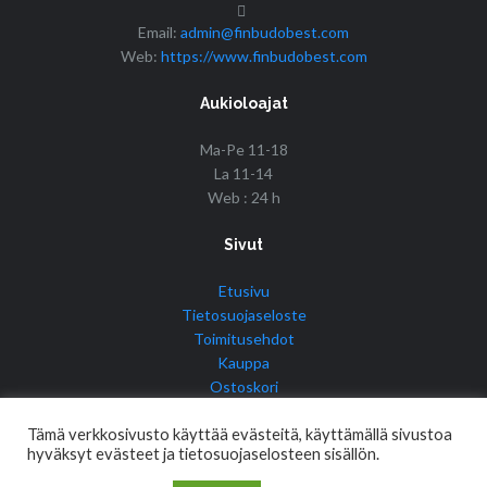
Email:
admin@finbudobest.com
Web:
https://www.finbudobest.com
Aukioloajat
Ma-Pe 11-18
La 11-14
Web : 24 h
Sivut
Etusivu
Tietosuojaseloste
Toimitusehdot
Kauppa
Ostoskori
Tilini
Tämä verkkosivusto käyttää evästeitä, käyttämällä sivustoa
hyväksyt evästeet ja tietosuojaselosteen sisällön.