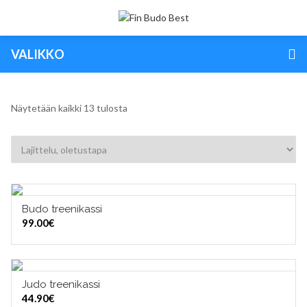
VALIKKO
Näytetään kaikki 13 tulosta
Budo treenikassi
VALITSE VAIHTOEHDOISTA
99.00
€
Judo treenikassi
LISÄÄ OSTOSKORIIN
44.90
€