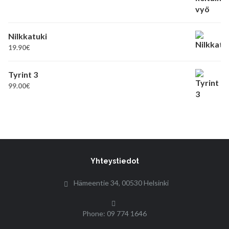
Nilkkatuki
19.90
€
Tyrint 3
99.00
€
Yhteystiedot
Hämeentie 34, 00530 Helsinki
Phone: 09 774 1646