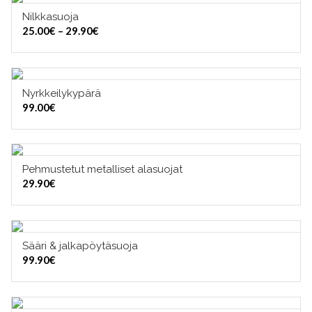
Nilkkasuoja
VALITSE VAIHTOEHDOISTA
Hintaluokka:
25.00
€
–
29.90
€
25.00€
-
29.90€
Nyrkkeilykypärä
VALITSE VAIHTOEHDOISTA
99.00
€
Pehmustetut metalliset alasuojat
VALITSE VAIHTOEHDOISTA
29.90
€
Sääri & jalkapöytäsuoja
VALITSE VAIHTOEHDOISTA
99.90
€