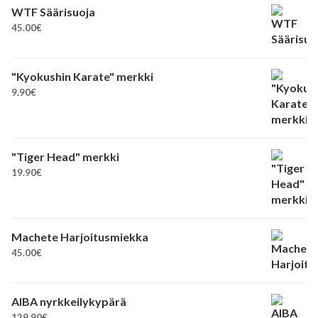
WTF Säärisuoja
45.00
€
"Kyokushin Karate" merkki
9.90
€
"Tiger Head" merkki
19.90
€
Machete Harjoitusmiekka
45.00
€
AIBA nyrkkeilykypärä
129.90
€