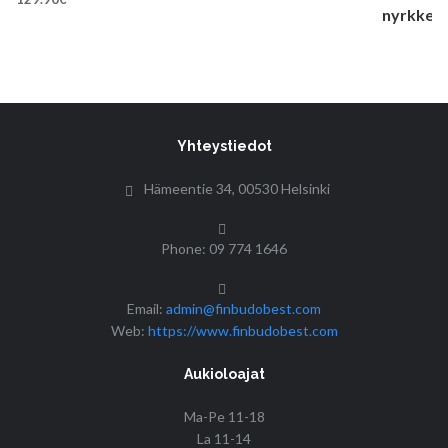
Yhteystiedot
Hämeentie 34, 00530 Helsinki
Phone: 09 774 1646
Email:
admin@finbudobest.com
Web:
https://www.finbudobest.com
Aukioloajat
Ma-Pe 11-18
La 11-14