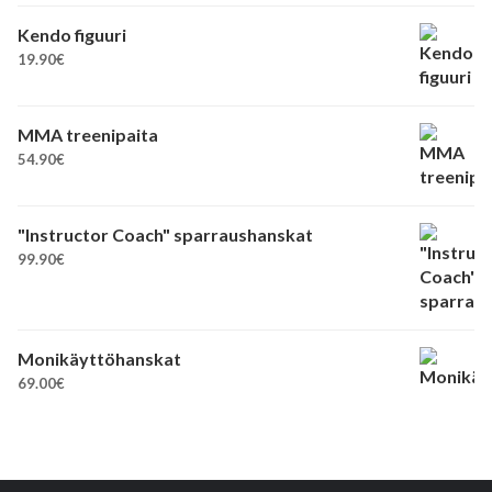
Kendo figuuri
19.90
€
MMA treenipaita
54.90
€
"Instructor Coach" sparraushanskat
99.90
€
Monikäyttöhanskat
69.00
€