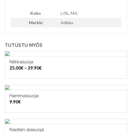
Koko
L/XL, M/L
Merkki
Adidas
TUTUSTU MYÖS
Nilkkasuoja
VALITSE VAIHTOEHDOISTA
Hintaluokka:
25.00
€
–
29.90
€
25.00€
-
29.90€
Hammassuoja
VALITSE VAIHTOEHDOISTA
9.90
€
Naisten alasuoja
VALITSE VAIHTOEHDOISTA