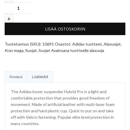
LISÄÄ OSTOSKORIIN
Tuotetunnus (SKU):
10691
Osastot:
Adidas tuotteet
,
Alasuojat
,
Krav maga
,
Suojat
,
Suojat
Avainsana tuotteelle
alasuoja
Kuvaus
Lisätiedot
The Adidas boxer suspender Hybrid Pro is a light and
comfortable protection that provides good freedom of
movement. Made of artificial leather with multi-layer foam
protection and hard plastic cup. Quick to put on and take
off with Velcro fastening. Popular elite level protection in
many countries.