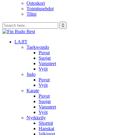
Ostoskori
Toimitusehdot
Tilini
LAJIT
Taekwondo
Puvut
Suojat
Varusteet
Vyöt
Judo
Puvut
Vyöt
Karate
Puvut
Suojat
Varusteet
Vyöt
Nyrkkeily
Shortsit
Hanskat
Jalkineet