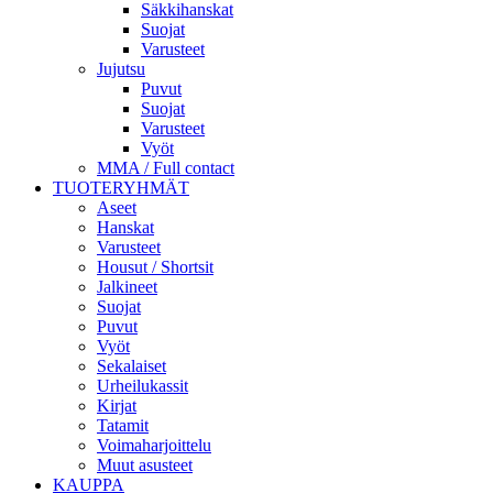
Säkkihanskat
Suojat
Varusteet
Jujutsu
Puvut
Suojat
Varusteet
Vyöt
MMA / Full contact
TUOTERYHMÄT
Aseet
Hanskat
Varusteet
Housut / Shortsit
Jalkineet
Suojat
Puvut
Vyöt
Sekalaiset
Urheilukassit
Kirjat
Tatamit
Voimaharjoittelu
Muut asusteet
KAUPPA