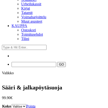
Urheilukassit
Kirjat
Tatamit
Voimaharjoittelu
Muut asusteet
KAUPPA
Ostoskori
Toimitusehdot
Tilini
Valikko
Sääri & jalkapöytäsuoja
99.90
€
Koko
Poista