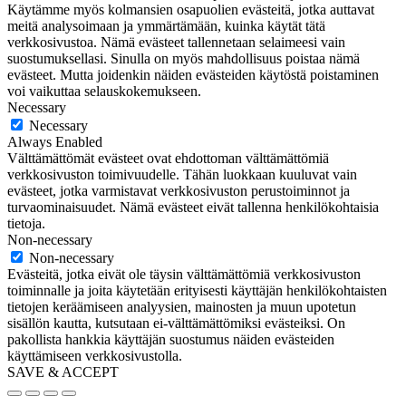
Käytämme myös kolmansien osapuolien evästeitä, jotka auttavat
meitä analysoimaan ja ymmärtämään, kuinka käytät tätä
verkkosivustoa. Nämä evästeet tallennetaan selaimeesi vain
suostumuksellasi. Sinulla on myös mahdollisuus poistaa nämä
evästeet. Mutta joidenkin näiden evästeiden käytöstä poistaminen
voi vaikuttaa selauskokemukseen.
Necessary
Necessary
Always Enabled
Välttämättömät evästeet ovat ehdottoman välttämättömiä
verkkosivuston toimivuudelle. Tähän luokkaan kuuluvat vain
evästeet, jotka varmistavat verkkosivuston perustoiminnot ja
turvaominaisuudet. Nämä evästeet eivät tallenna henkilökohtaisia
tietoja.
Non-necessary
Non-necessary
Evästeitä, jotka eivät ole täysin välttämättömiä verkkosivuston
toiminnalle ja joita käytetään erityisesti käyttäjän henkilökohtaisten
tietojen keräämiseen analyysien, mainosten ja muun upotetun
sisällön kautta, kutsutaan ei-välttämättömiksi evästeiksi. On
pakollista hankkia käyttäjän suostumus näiden evästeiden
käyttämiseen verkkosivustolla.
SAVE & ACCEPT