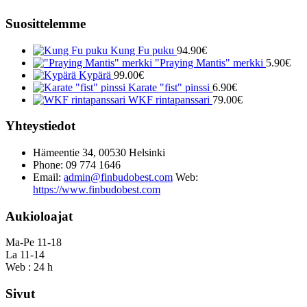
Suosittelemme
Kung Fu puku
94.90
€
"Praying Mantis" merkki
5.90
€
Kypärä
99.00
€
Karate "fist" pinssi
6.90
€
WKF rintapanssari
79.00
€
Yhteystiedot
Hämeentie 34, 00530 Helsinki
Phone: 09 774 1646
Email:
admin@finbudobest.com
Web:
https://www.finbudobest.com
Aukioloajat
Ma-Pe 11-18
La 11-14
Web : 24 h
Sivut