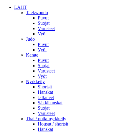
LAJIT
Taekwondo
Puvut
Suojat
Varusteet
Vyöt
Judo
Puvut
Vyöt
Karate
Puvut
Suojat
Varusteet
Vyöt
Nyrkkeily
Shortsit
Hanskat
Jalkineet
Säkkihanskat
Suojat
Varusteet
Thai / potkunyrkkeily
Housut / shortsit
Hanskat