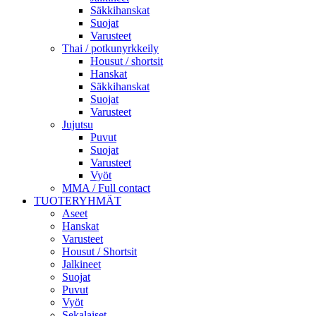
Säkkihanskat
Suojat
Varusteet
Thai / potkunyrkkeily
Housut / shortsit
Hanskat
Säkkihanskat
Suojat
Varusteet
Jujutsu
Puvut
Suojat
Varusteet
Vyöt
MMA / Full contact
TUOTERYHMÄT
Aseet
Hanskat
Varusteet
Housut / Shortsit
Jalkineet
Suojat
Puvut
Vyöt
Sekalaiset