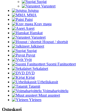
Suojat
Varusteet
Jujutsu
MMA
Paini
Krav maga
Aseet
Hanskat
Varusteet
Housut / shortsit
Jalkineet
Suojat
Puvut
Vyöt
Suomi Fanituotteet
Sekalaiset
DVD
Kirjat
Urheilukassit
Tatamit
Voimaharjoittelu
Muut asusteet
Yleinen
Ostoskori