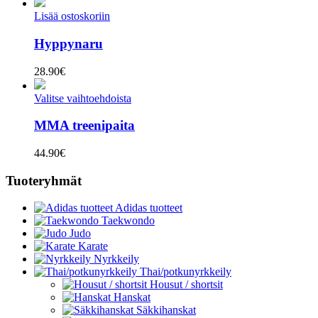
Lisää ostoskoriin
Hyppynaru
28.90
€
Valitse vaihtoehdoista
MMA treenipaita
44.90
€
Tuoteryhmät
Adidas tuotteet
Taekwondo
Judo
Karate
Nyrkkeily
Thai/potkunyrkkeily
Housut / shortsit
Hanskat
Säkkihanskat