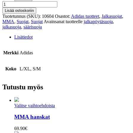
Sääri
&
Lisää ostoskoriin
jalkapöytäsuoja
Tuotetunnus (SKU):
10604
Osastot:
Adidas tuotteet
,
Jalkasuojat
,
määrä
MMA
,
Suojat
,
Suojat
Avainsanat tuotteelle
jalkapöytäsuoja
,
jalkasuoja
,
säärisuoja
Lisätiedot
Merkki
Adidas
Koko
L/XL, S/M
Tutustu myös
Valitse vaihtoehdoista
MMA hanskat
69.90
€