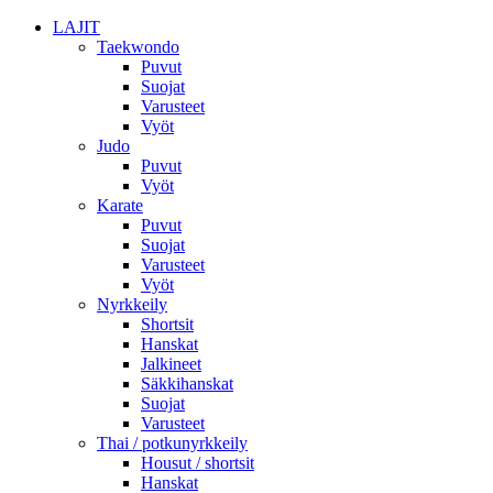
LAJIT
Taekwondo
Puvut
Suojat
Varusteet
Vyöt
Judo
Puvut
Vyöt
Karate
Puvut
Suojat
Varusteet
Vyöt
Nyrkkeily
Shortsit
Hanskat
Jalkineet
Säkkihanskat
Suojat
Varusteet
Thai / potkunyrkkeily
Housut / shortsit
Hanskat