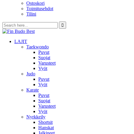
Ostoskori
Toimitusehdot
Tilini
LAJIT
Taekwondo
Puvut
Suojat
Varusteet
Vyöt
Judo
Puvut
Vyöt
Karate
Puvut
Suojat
Varusteet
Vyöt
Nyrkkeily
Shortsit
Hanskat
Jalkineet