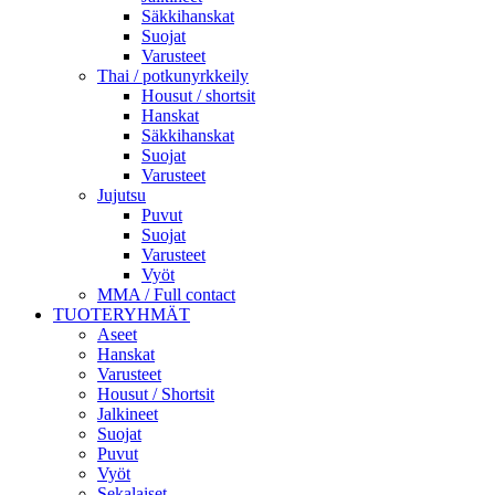
Säkkihanskat
Suojat
Varusteet
Thai / potkunyrkkeily
Housut / shortsit
Hanskat
Säkkihanskat
Suojat
Varusteet
Jujutsu
Puvut
Suojat
Varusteet
Vyöt
MMA / Full contact
TUOTERYHMÄT
Aseet
Hanskat
Varusteet
Housut / Shortsit
Jalkineet
Suojat
Puvut
Vyöt
Sekalaiset