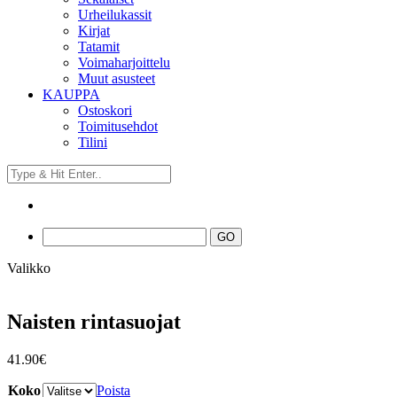
Urheilukassit
Kirjat
Tatamit
Voimaharjoittelu
Muut asusteet
KAUPPA
Ostoskori
Toimitusehdot
Tilini
Valikko
Naisten rintasuojat
41.90
€
Koko
Poista