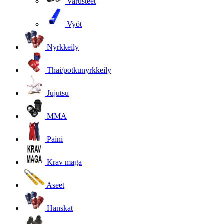
Varusteet
Vyöt
Nyrkkeily
Thai/potkunyrkkeily
Jujutsu
MMA
Paini
Krav maga
Aseet
Hanskat