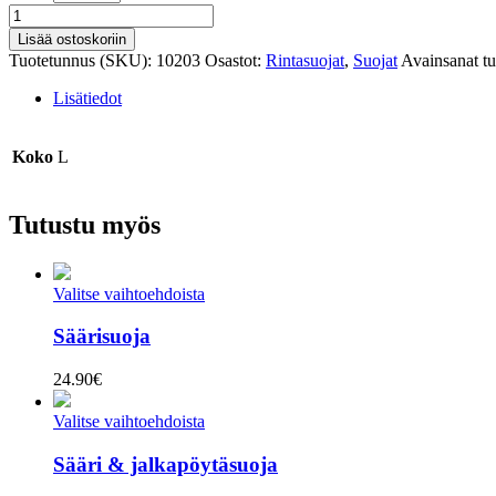
Naisten
rintasuojat
Lisää ostoskoriin
määrä
Tuotetunnus (SKU):
10203
Osastot:
Rintasuojat
,
Suojat
Avainsanat tu
Lisätiedot
Koko
L
Tutustu myös
Valitse vaihtoehdoista
Säärisuoja
24.90
€
Valitse vaihtoehdoista
Sääri & jalkapöytäsuoja