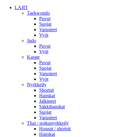
LAJIT
Taekwondo
Puvut
Suojat
Varusteet
Vyöt
Judo
Puvut
Vyöt
Karate
Puvut
Suojat
Varusteet
Vyöt
Nyrkkeily
Shortsit
Hanskat
Jalkineet
Säkkihanskat
Suojat
Varusteet
Thai / potkunyrkkeily
Housut / shortsit
Hanskat