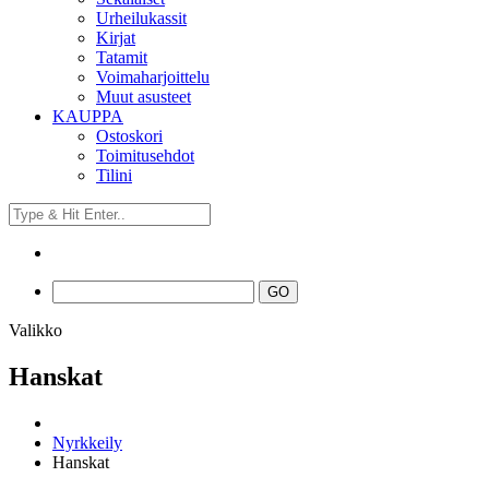
Urheilukassit
Kirjat
Tatamit
Voimaharjoittelu
Muut asusteet
KAUPPA
Ostoskori
Toimitusehdot
Tilini
Valikko
Hanskat
Nyrkkeily
Hanskat