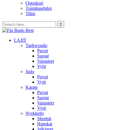
Ostoskori
Toimitusehdot
Tilini
LAJIT
Taekwondo
Puvut
Suojat
Varusteet
Vyöt
Judo
Puvut
Vyöt
Karate
Puvut
Suojat
Varusteet
Vyöt
Nyrkkeily
Shortsit
Hanskat
Jalkineet