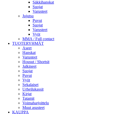
Säkkihanskat
Suojat
Varusteet
Jujutsu
Puvut
Suojat
Varusteet
Vyöt
MMA / Full contact
TUOTERYHMÄT
Aseet
Hanskat
Varusteet
Housut / Shortsit
Jalkineet
Suojat
Puvut
Vyöt
Sekalaiset
Urheilukassit
Kirjat
Tatamit
Voimaharjoittelu
Muut asusteet
KAUPPA