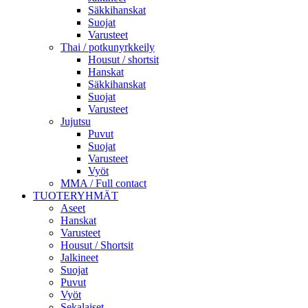
Säkkihanskat
Suojat
Varusteet
Thai / potkunyrkkeily
Housut / shortsit
Hanskat
Säkkihanskat
Suojat
Varusteet
Jujutsu
Puvut
Suojat
Varusteet
Vyöt
MMA / Full contact
TUOTERYHMÄT
Aseet
Hanskat
Varusteet
Housut / Shortsit
Jalkineet
Suojat
Puvut
Vyöt
Sekalaiset