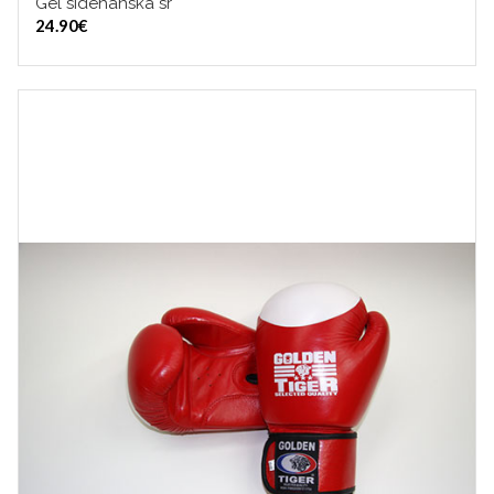
Gel sidehanska sr
VALITSE VAIHTOEHDOISTA
24.90
€