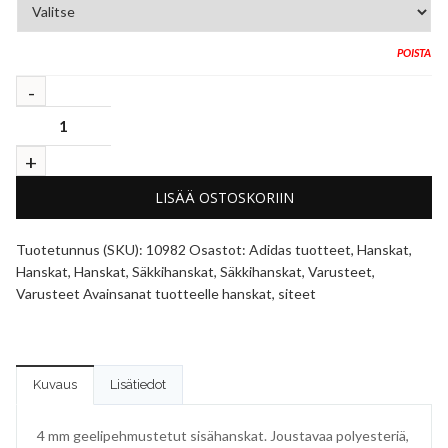
POISTA
LISÄÄ OSTOSKORIIN
Tuotetunnus (SKU):
10982
Osastot:
Adidas tuotteet
,
Hanskat
,
Hanskat
,
Hanskat
,
Säkkihanskat
,
Säkkihanskat
,
Varusteet
,
Varusteet
Avainsanat tuotteelle
hanskat
,
siteet
Kuvaus
Lisätiedot
4 mm geelipehmustetut sisähanskat. Joustavaa polyesteriä,