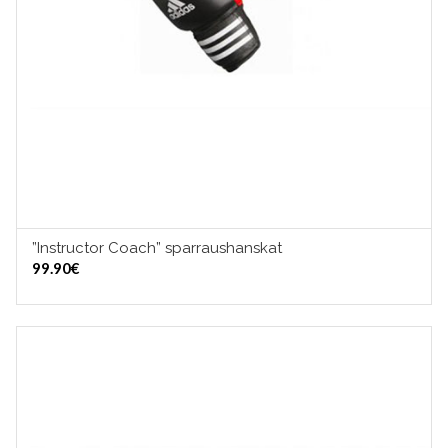
”Instructor Coach” sparraushanskat
LISÄÄ OSTOSKORIIN
99.90
€