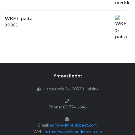
WKF t-paita
39.00
€
Yhteystiedot
Hämeentie 34, 00530 Helsinki
Phone: 09 774 1646
Email:
admin@finbudobest.com
Web:
https://www.finbudobest.com