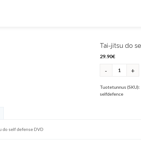
Tai-jitsu do s
29.90
€
Tuotetunnus (SKU):
selfdefence
su do self defense DVD