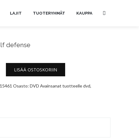
LAJIT
TUOTERYHMÄT
KAUPPA
elf defense
LISÄÄ OSTOSKORIIN
15461
Osasto:
DVD
Avainsanat tuotteelle
dvd
,