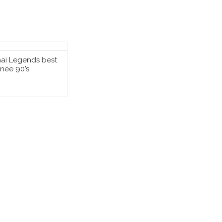
ai Legends best
SÄÄ OSTOSKORIIN
inee 90’s