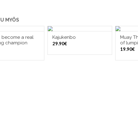
U MYÖS
 become a real
Kajukenbo
Muay Th
LISÄÄ OSTOSKORIIN
LISÄÄ OSTOSKORIIN
LI
ng champion
of lump
29.90
€
19.90
€