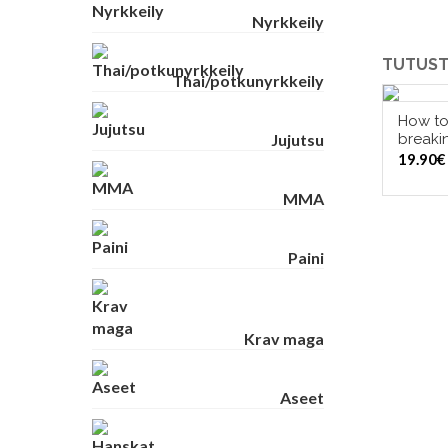
Nyrkkeily
TUTUST
Thai/potkunyrkkeily
How to
Jujutsu
breaki
19.90
€
MMA
Paini
Krav maga
Aseet