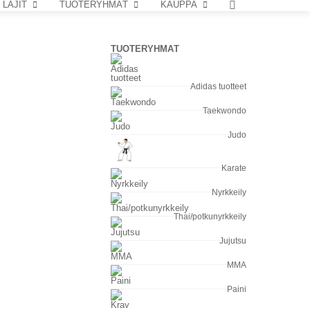
LAJIT
TUOTERYHMÄT
KAUPPA
TUOTERYHMÄT
Adidas tuotteet
Taekwondo
Judo
Karate
Nyrkkeily
Thai/potkunyrkkeily
Jujutsu
MMA
Paini