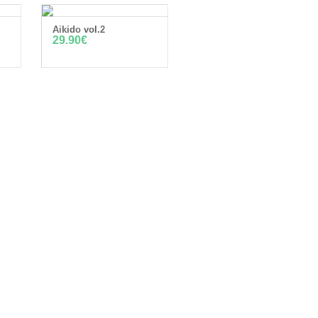
Aikido vol.2
N
LISÄÄ OSTOSKORIIN
29.90
€