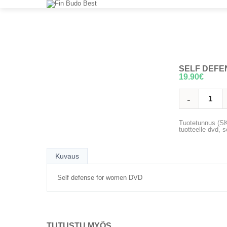
SELF DEFE
19.90
€
Tuotetunnus (S
tuotteelle
dvd
,
s
Kuvaus
Self defense for women DVD
TUTUSTU MYÖS