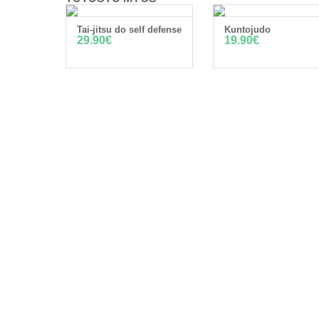
Tai-jitsu do self defense
Kuntojudo
LISÄÄ OSTOSKORIIN
LISÄÄ OSTOSKORII
29.90
€
19.90
€