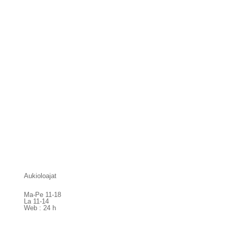
Aukioloajat
Ma-Pe 11-18
La 11-14
Web : 24 h