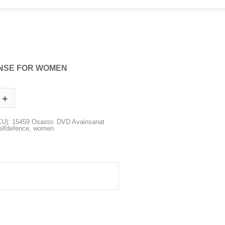
NSE FOR WOMEN
LISÄÄ OSTOSKORIIN
KU):
15459
Osasto:
DVD
Avainsanat
elfdefence
,
women