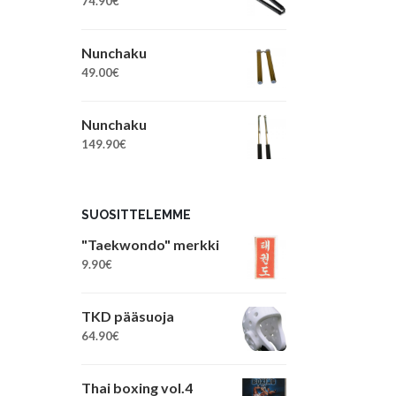
74.90
€
Nunchaku
49.00
€
Nunchaku
149.90
€
SUOSITTELEMME
"Taekwondo" merkki
9.90
€
TKD pääsuoja
64.90
€
Thai boxing vol.4