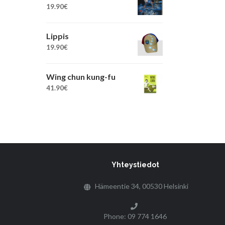
19.90
€
Lippis
19.90
€
Wing chun kung-fu
41.90
€
Yhteystiedot
Hämeentie 34, 00530 Helsinki
Phone: 09 774 1646