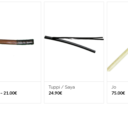
Tuppi / Saya
Jo
LITSE VAIHTOEHDOISTA
VALITSE VAIHTOEHDOISTA
L
Hintaluokka:
–
21.00
€
24.90
€
75.00
€
12.00€
-
21.00€