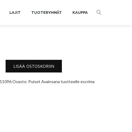
LAJIT
TUOTERYHMÄT
KAUPPA
LISÄÄ OSTOSKORIIN
11096
Osasto:
Puiset
Avainsana tuotteelle
escrima