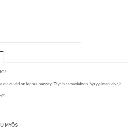
IO!
 oleva väri on loppuunmyyty. Täysin samanlainen löytyy ilman viivoja.
26″
U MYÖS