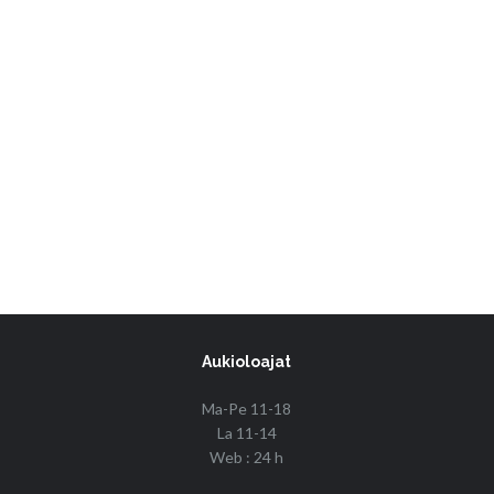
Aukioloajat
Ma-Pe 11-18
La 11-14
Web : 24 h