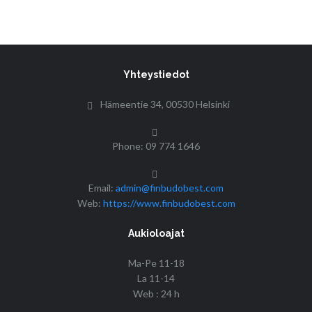
Yhteystiedot
Hämeentie 34, 00530 Helsinki
Phone: 09 774 1646
Email:
admin@finbudobest.com
Web:
https://www.finbudobest.com
Aukioloajat
Ma-Pe 11-18
La 11-14
Web : 24 h