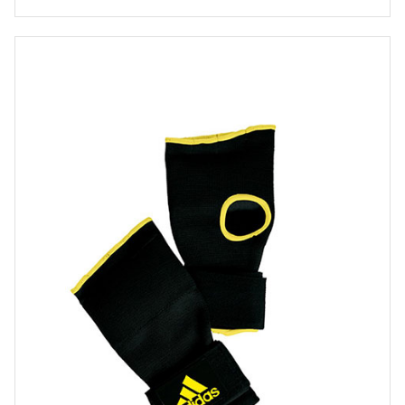
11.90€
-
16.00€