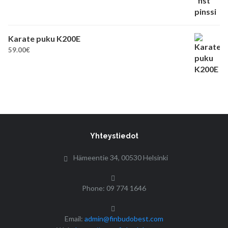
Karate puku K200E
59.00
€
Yhteystiedot
Hämeentie 34, 00530 Helsinki
Phone: 09 774 1646
Email:
admin@finbudobest.com