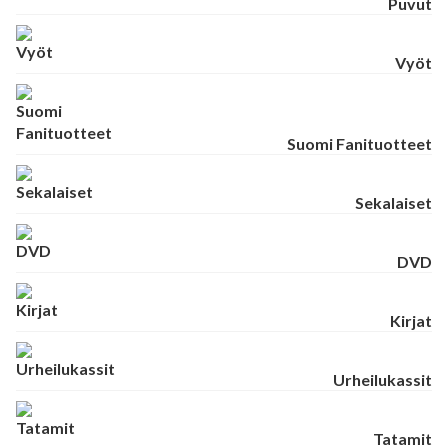
Puvut
Vyöt
Suomi Fanituotteet
Sekalaiset
DVD
Kirjat
Urheilukassit
Tatamit