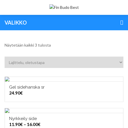
VALIKKO
Näytetään kaikki 3 tulosta
Gel sidehanska sr
VALITSE VAIHTOEHDOISTA
24.90
€
Nyrkkeily side
VALITSE VAIHTOEHDOISTA
Hintaluokka:
11.90
€
–
16.00
€