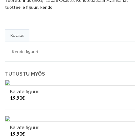
Tuotetunnus (SKU):
15036
Osasto:
Koristepatsaat
Avainsanat
tuotteelle
figuuri
,
kendo
Kuvaus
Kendo figuuri
TUTUSTU MYÖS
Karate figuuri
LISÄÄ OSTOSKORIIN
19.90
€
Karate figuuri
LISÄÄ OSTOSKORIIN
19.90
€