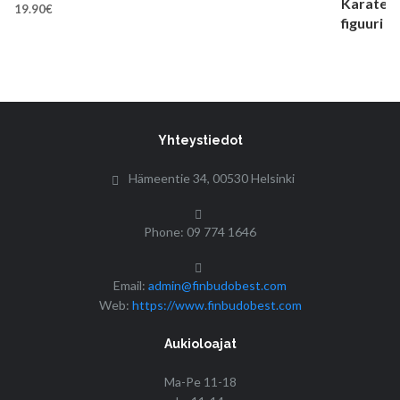
19.90
€
Yhteystiedot
Hämeentie 34, 00530 Helsinki
Phone: 09 774 1646
Email:
admin@finbudobest.com
Web:
https://www.finbudobest.com
Aukioloajat
Ma-Pe 11-18