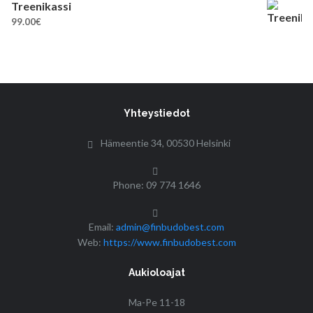
Treenikassi
99.00
€
Yhteystiedot
Hämeentie 34, 00530 Helsinki
Phone: 09 774 1646
Email:
admin@finbudobest.com
Web:
https://www.finbudobest.com
Aukioloajat
Ma-Pe 11-18