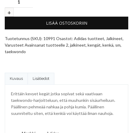
LISÄÄ OSTOSKORIIN
Tuotetunnus (SKU):
10991
Osastot:
Adidas tuotteet
,
Jalkineet
,
Varusteet
Avainsanat tuotteelle
2
,
jalkineet
,
kengät
,
kenkä
,
sm
,
taekwondo
Kuvaus
Lisätiedot
Erittäin kevyet kegät jotka sopivat sekä vaativaan
taekwondo-harjoitteluun, että muuhunkin sisäurheiluun.
Päällinen pehmeää nahkaa ja pohja kumia. Päällinen
suunniteltu siten, että kenkiä voi käyttää ilman nauhoja.