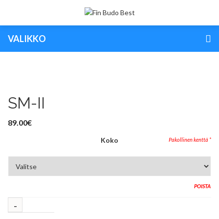
VALIKKO
SM-II
89.00
€
Koko
POISTA