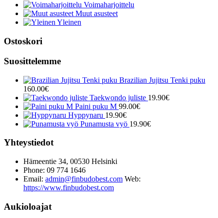
Voimaharjoittelu
Muut asusteet
Yleinen
Ostoskori
Suosittelemme
Brazilian Jujitsu Tenki puku
160.00
€
Taekwondo juliste
19.90
€
Paini puku M
99.00
€
Hyppynaru
19.90
€
Punamusta vyö
19.90
€
Yhteystiedot
Hämeentie 34, 00530 Helsinki
Phone: 09 774 1646
Email:
admin@finbudobest.com
Web:
https://www.finbudobest.com
Aukioloajat