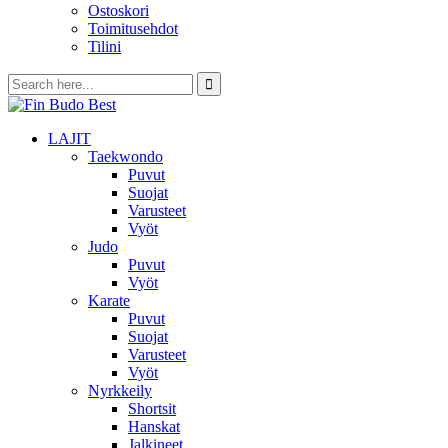
Ostoskori
Toimitusehdot
Tilini
LAJIT
Taekwondo
Puvut
Suojat
Varusteet
Vyöt
Judo
Puvut
Vyöt
Karate
Puvut
Suojat
Varusteet
Vyöt
Nyrkkeily
Shortsit
Hanskat
Jalkineet