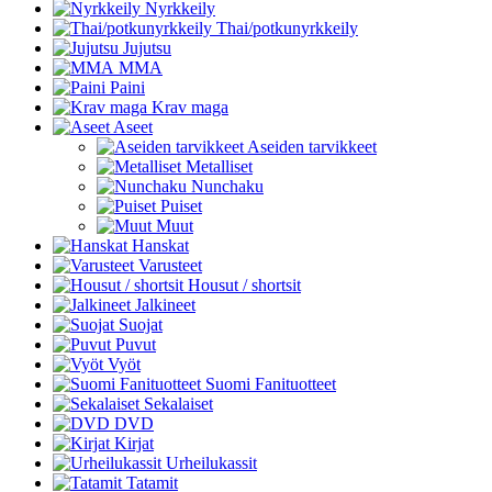
Nyrkkeily
Thai/potkunyrkkeily
Jujutsu
MMA
Paini
Krav maga
Aseet
Aseiden tarvikkeet
Metalliset
Nunchaku
Puiset
Muut
Hanskat
Varusteet
Housut / shortsit
Jalkineet
Suojat
Puvut
Vyöt
Suomi Fanituotteet
Sekalaiset
DVD
Kirjat
Urheilukassit
Tatamit