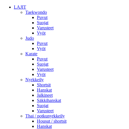
LAJIT
Taekwondo
Puvut
Suojat
Varusteet
Vyöt
Judo
Puvut
Vyöt
Karate
Puvut
Suojat
Varusteet
Vyöt
Nyrkkeily
Shortsit
Hanskat
Jalkineet
Säkkihanskat
Suojat
Varusteet
Thai / potkunyrkkeily
Housut / shortsit
Hanskat