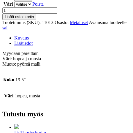
Väri
Poista
Sai
määrä
Lisää ostoskoriin
Tuotetunnus (SKU):
11013
Osasto:
Metalliset
Avainsana tuotteelle
sai
Kuvaus
Lisätiedot
Myydään pareittain
Väri: hopea ja musta
Muoto: pyöreä malli
Koko
19.5"
Väri
hopea, musta
Tutustu myös
Lisää ostoskoriin