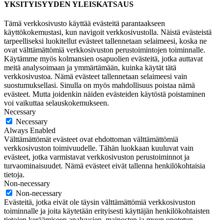
YKSITYISYYDEN YLEISKATSAUS
Tämä verkkosivusto käyttää evästeitä parantaakseen
käyttökokemustasi, kun navigoit verkkosivustolla. Näistä evästeistä
tarpeelliseksi luokitellut evästeet tallennetaan selaimeesi, koska ne
ovat välttämättömiä verkkosivuston perustoimintojen toiminnalle.
Käytämme myös kolmansien osapuolien evästeitä, jotka auttavat
meitä analysoimaan ja ymmärtämään, kuinka käytät tätä
verkkosivustoa. Nämä evästeet tallennetaan selaimeesi vain
suostumuksellasi. Sinulla on myös mahdollisuus poistaa nämä
evästeet. Mutta joidenkin näiden evästeiden käytöstä poistaminen
voi vaikuttaa selauskokemukseen.
Necessary
Necessary
Always Enabled
Välttämättömät evästeet ovat ehdottoman välttämättömiä
verkkosivuston toimivuudelle. Tähän luokkaan kuuluvat vain
evästeet, jotka varmistavat verkkosivuston perustoiminnot ja
turvaominaisuudet. Nämä evästeet eivät tallenna henkilökohtaisia
tietoja.
Non-necessary
Non-necessary
Evästeitä, jotka eivät ole täysin välttämättömiä verkkosivuston
toiminnalle ja joita käytetään erityisesti käyttäjän henkilökohtaisten
tietojen keräämiseen analyysien, mainosten ja muun upotetun