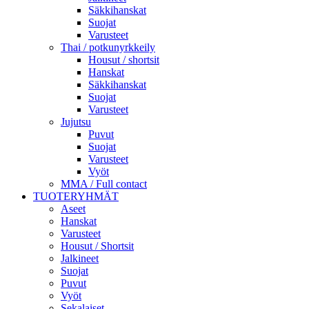
Säkkihanskat
Suojat
Varusteet
Thai / potkunyrkkeily
Housut / shortsit
Hanskat
Säkkihanskat
Suojat
Varusteet
Jujutsu
Puvut
Suojat
Varusteet
Vyöt
MMA / Full contact
TUOTERYHMÄT
Aseet
Hanskat
Varusteet
Housut / Shortsit
Jalkineet
Suojat
Puvut
Vyöt
Sekalaiset