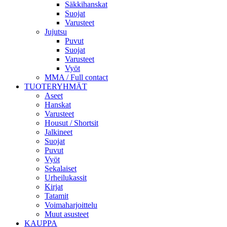
Säkkihanskat
Suojat
Varusteet
Jujutsu
Puvut
Suojat
Varusteet
Vyöt
MMA / Full contact
TUOTERYHMÄT
Aseet
Hanskat
Varusteet
Housut / Shortsit
Jalkineet
Suojat
Puvut
Vyöt
Sekalaiset
Urheilukassit
Kirjat
Tatamit
Voimaharjoittelu
Muut asusteet
KAUPPA