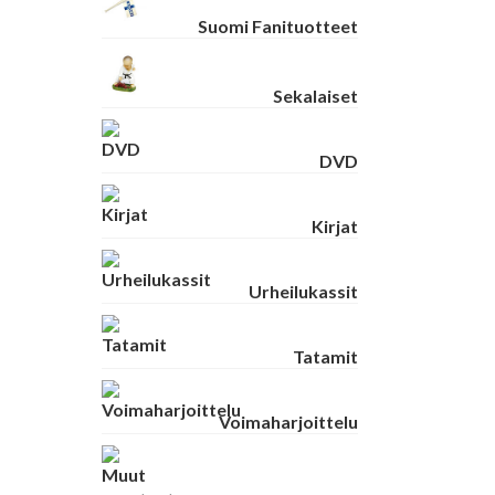
Suomi Fanituotteet
Sekalaiset
DVD
Kirjat
Urheilukassit
Tatamit
Voimaharjoittelu