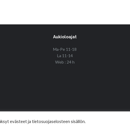
Aukioloajat
Ma-Pe 11-18
La 11-14
Web : 24 h
© Copyright 2017 Fin Budo Best | Golden Tiger
syt evästeet ja tietosuojaselosteen sisällön.