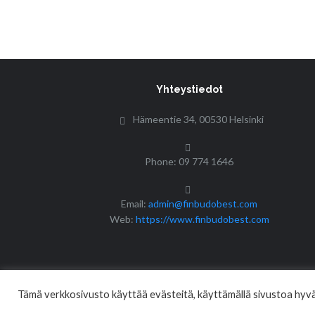
Yhteystiedot
Hämeentie 34, 00530 Helsinki
Phone: 09 774 1646
Email:
admin@finbudobest.com
Web:
https://www.finbudobest.com
Tämä verkkosivusto käyttää evästeitä, käyttämällä sivustoa hyväk