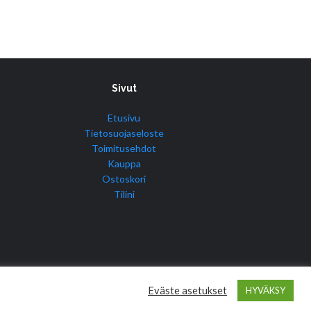
Sivut
Etusivu
Tietosuojaseloste
Toimitusehdot
Kauppa
Ostoskori
Tilini
Eväste asetukset
HYVÄKSY