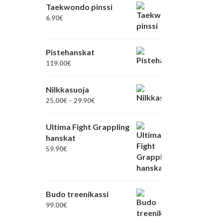
Taekwondo pinssi
6.90
€
Pistehanskat
119.00
€
Nilkkasuoja
Hintaluokka:
25.00
€
–
29.90
€
25.00€
-
Ultima Fight Grappling
29.90€
hanskat
59.90
€
Budo treenikassi
99.00
€