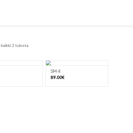
kaikki 2 tulosta
SM-II
ITSE VAIHTOEHDOISTA
VALITSE VAIHTOEHDOISTA
89.00
€