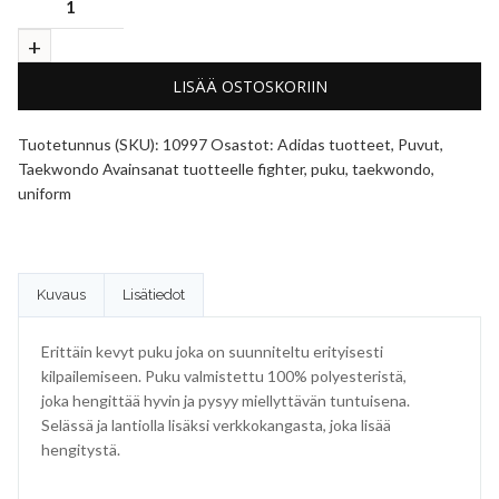
LISÄÄ OSTOSKORIIN
Tuotetunnus (SKU):
10997
Osastot:
Adidas tuotteet
,
Puvut
,
Taekwondo
Avainsanat tuotteelle
fighter
,
puku
,
taekwondo
,
uniform
Kuvaus
Lisätiedot
Erittäin kevyt puku joka on suunniteltu erityisesti
kilpailemiseen. Puku valmistettu 100% polyesteristä,
joka hengittää hyvin ja pysyy miellyttävän tuntuisena.
Selässä ja lantiolla lisäksi verkkokangasta, joka lisää
hengitystä.