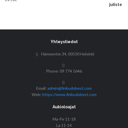
Yhteystiedot
Hämeentie 34, 00530 Helsinki
Phone: 09 774 1646
Email:
admin@finbudobest.com
Web:
https://www.finbudobest.com
Aukioloajat
Ma-Pe 11-18
La 11-14