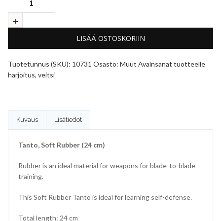
LISÄÄ OSTOSKORIIN
Tuotetunnus (SKU):
10731
Osasto:
Muut
Avainsanat tuotteelle
harjoitus
,
veitsi
Kuvaus
Lisätiedot
Tanto, Soft Rubber (24 cm)
Rubber is an ideal material for weapons for blade-to-blade
training.
This Soft Rubber Tanto is ideal for learning self-defense.
Total length: 24 cm