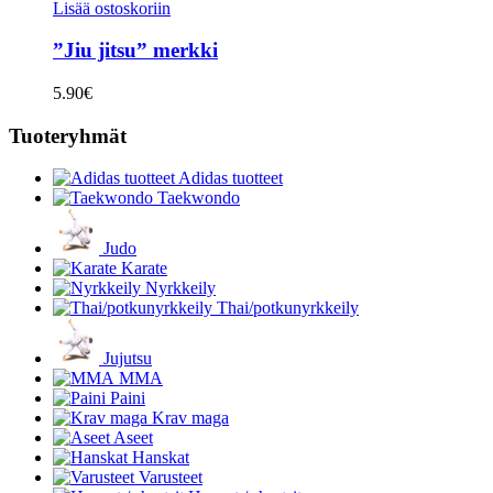
Lisää ostoskoriin
”Jiu jitsu” merkki
5.90
€
Tuoteryhmät
Adidas tuotteet
Taekwondo
Judo
Karate
Nyrkkeily
Thai/potkunyrkkeily
Jujutsu
MMA
Paini
Krav maga
Aseet
Hanskat
Varusteet