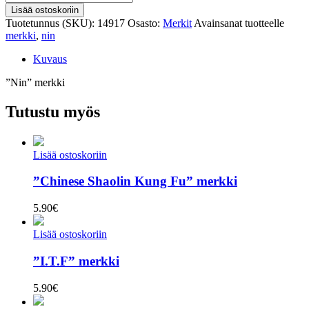
merkki
Lisää ostoskoriin
määrä
Tuotetunnus (SKU):
14917
Osasto:
Merkit
Avainsanat tuotteelle
merkki
,
nin
Kuvaus
”Nin” merkki
Tutustu myös
Lisää ostoskoriin
”Chinese Shaolin Kung Fu” merkki
5.90
€
Lisää ostoskoriin
”I.T.F” merkki
5.90
€