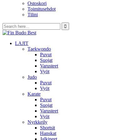
Ostoskori
Toimitusehdot
Tilini
LAJIT
Taekwondo
Puvut
Suojat
Varusteet
Vyöt
Judo
Puvut
Vyöt
Karate
Puvut
Suojat
Varusteet
Vyöt
Nyrkkeily
Shortsit
Hanskat
Jalkineet