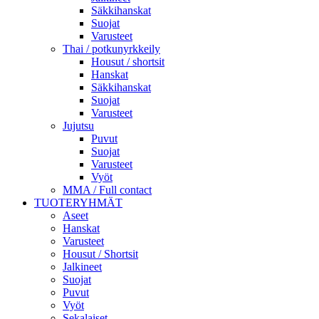
Säkkihanskat
Suojat
Varusteet
Thai / potkunyrkkeily
Housut / shortsit
Hanskat
Säkkihanskat
Suojat
Varusteet
Jujutsu
Puvut
Suojat
Varusteet
Vyöt
MMA / Full contact
TUOTERYHMÄT
Aseet
Hanskat
Varusteet
Housut / Shortsit
Jalkineet
Suojat
Puvut
Vyöt
Sekalaiset