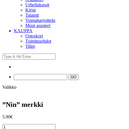
Urheilukassit
Kirjat
Tatamit
Voimaharjoittelu
Muut asusteet
KAUPPA
Ostoskori
Toimitusehdot
Tilini
Valikko
”Nin” merkki
5.90
€
"Nin"