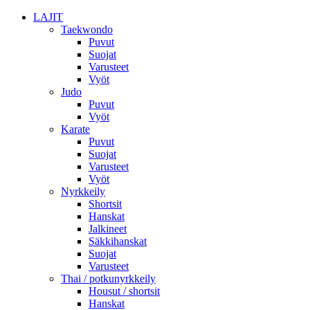
LAJIT
Taekwondo
Puvut
Suojat
Varusteet
Vyöt
Judo
Puvut
Vyöt
Karate
Puvut
Suojat
Varusteet
Vyöt
Nyrkkeily
Shortsit
Hanskat
Jalkineet
Säkkihanskat
Suojat
Varusteet
Thai / potkunyrkkeily
Housut / shortsit
Hanskat