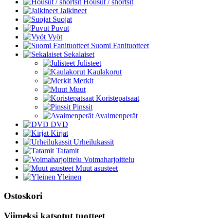
Housut / shortsit
Jalkineet
Suojat
Puvut
Vyöt
Suomi Fanituotteet
Sekalaiset
Julisteet
Kaulakorut
Merkit
Muut
Koristepatsaat
Pinssit
Avaimenperät
DVD
Kirjat
Urheilukassit
Tatamit
Voimaharjoittelu
Muut asusteet
Yleinen
Ostoskori
Viimeksi katsotut tuotteet