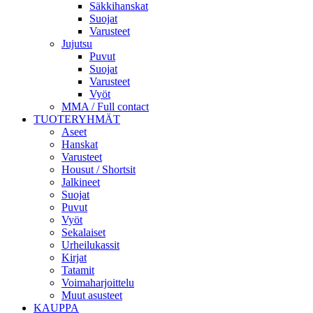
Säkkihanskat
Suojat
Varusteet
Jujutsu
Puvut
Suojat
Varusteet
Vyöt
MMA / Full contact
TUOTERYHMÄT
Aseet
Hanskat
Varusteet
Housut / Shortsit
Jalkineet
Suojat
Puvut
Vyöt
Sekalaiset
Urheilukassit
Kirjat
Tatamit
Voimaharjoittelu
Muut asusteet
KAUPPA