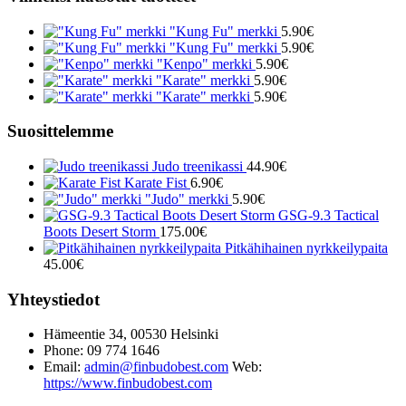
"Kung Fu" merkki
5.90
€
"Kung Fu" merkki
5.90
€
"Kenpo" merkki
5.90
€
"Karate" merkki
5.90
€
"Karate" merkki
5.90
€
Suosittelemme
Judo treenikassi
44.90
€
Karate Fist
6.90
€
"Judo" merkki
5.90
€
GSG-9.3 Tactical
Boots Desert Storm
175.00
€
Pitkähihainen nyrkkeilypaita
45.00
€
Yhteystiedot
Hämeentie 34, 00530 Helsinki
Phone: 09 774 1646
Email:
admin@finbudobest.com
Web:
https://www.finbudobest.com