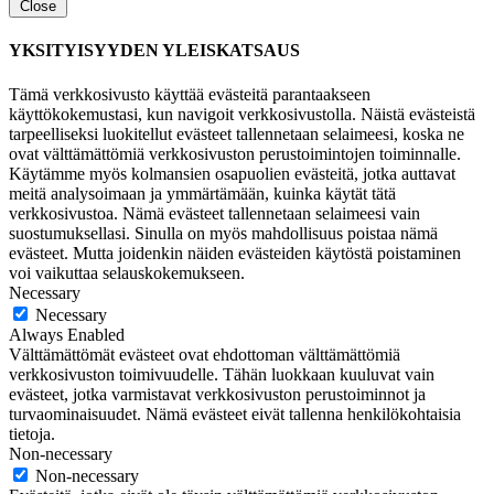
Close
YKSITYISYYDEN YLEISKATSAUS
Tämä verkkosivusto käyttää evästeitä parantaakseen
käyttökokemustasi, kun navigoit verkkosivustolla. Näistä evästeistä
tarpeelliseksi luokitellut evästeet tallennetaan selaimeesi, koska ne
ovat välttämättömiä verkkosivuston perustoimintojen toiminnalle.
Käytämme myös kolmansien osapuolien evästeitä, jotka auttavat
meitä analysoimaan ja ymmärtämään, kuinka käytät tätä
verkkosivustoa. Nämä evästeet tallennetaan selaimeesi vain
suostumuksellasi. Sinulla on myös mahdollisuus poistaa nämä
evästeet. Mutta joidenkin näiden evästeiden käytöstä poistaminen
voi vaikuttaa selauskokemukseen.
Necessary
Necessary
Always Enabled
Välttämättömät evästeet ovat ehdottoman välttämättömiä
verkkosivuston toimivuudelle. Tähän luokkaan kuuluvat vain
evästeet, jotka varmistavat verkkosivuston perustoiminnot ja
turvaominaisuudet. Nämä evästeet eivät tallenna henkilökohtaisia
tietoja.
Non-necessary
Non-necessary