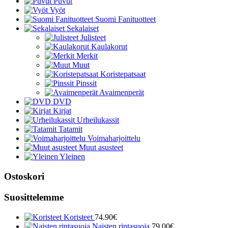
Puvut
Vyöt
Suomi Fanituotteet
Sekalaiset
Julisteet
Kaulakorut
Merkit
Muut
Koristepatsaat
Pinssit
Avaimenperät
DVD
Kirjat
Urheilukassit
Tatamit
Voimaharjoittelu
Muut asusteet
Yleinen
Ostoskori
Suosittelemme
Koristeet
74.90
€
Naisten rintasuoja
79.00
€