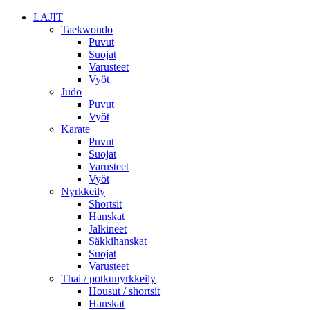
LAJIT
Taekwondo
Puvut
Suojat
Varusteet
Vyöt
Judo
Puvut
Vyöt
Karate
Puvut
Suojat
Varusteet
Vyöt
Nyrkkeily
Shortsit
Hanskat
Jalkineet
Säkkihanskat
Suojat
Varusteet
Thai / potkunyrkkeily
Housut / shortsit
Hanskat