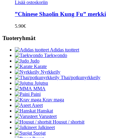
Lisää ostoskoriin
”Chinese Shaolin Kung Fu” merkki
5.90
€
Tuoteryhmät
Adidas tuotteet
Taekwondo
Judo
Karate
Nyrkkeily
Thai/potkunyrkkeily
Jujutsu
MMA
Paini
Krav maga
Aseet
Hanskat
Varusteet
Housut / shortsit
Jalkineet
Suojat