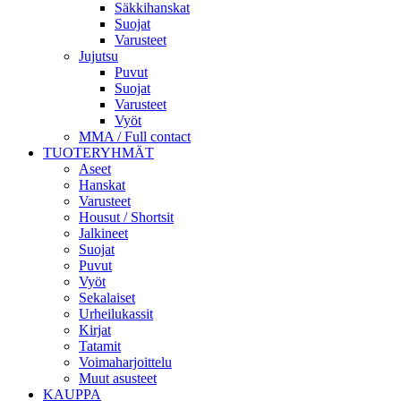
Säkkihanskat
Suojat
Varusteet
Jujutsu
Puvut
Suojat
Varusteet
Vyöt
MMA / Full contact
TUOTERYHMÄT
Aseet
Hanskat
Varusteet
Housut / Shortsit
Jalkineet
Suojat
Puvut
Vyöt
Sekalaiset
Urheilukassit
Kirjat
Tatamit
Voimaharjoittelu
Muut asusteet
KAUPPA