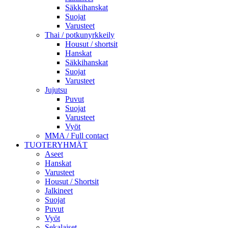
Säkkihanskat
Suojat
Varusteet
Thai / potkunyrkkeily
Housut / shortsit
Hanskat
Säkkihanskat
Suojat
Varusteet
Jujutsu
Puvut
Suojat
Varusteet
Vyöt
MMA / Full contact
TUOTERYHMÄT
Aseet
Hanskat
Varusteet
Housut / Shortsit
Jalkineet
Suojat
Puvut
Vyöt
Sekalaiset