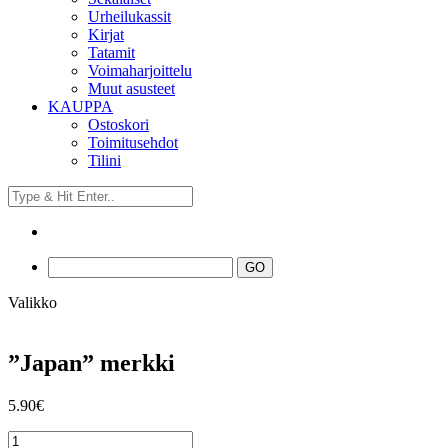
Urheilukassit
Kirjat
Tatamit
Voimaharjoittelu
Muut asusteet
KAUPPA
Ostoskori
Toimitusehdot
Tilini
Valikko
”Japan” merkki
5.90
€
"Japan"