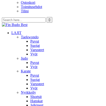
Ostoskori
Toimitusehdot
Tilini
LAJIT
Taekwondo
Puvut
Suojat
Varusteet
Vyöt
Judo
Puvut
Vyöt
Karate
Puvut
Suojat
Varusteet
Vyöt
Nyrkkeily
Shortsit
Hanskat
Jalkineet