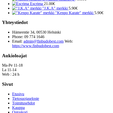
Escrima
21.00
€
"J.K.A" merkki
5.90
€
"Kenpo Karate" merkki
5.90
€
Yhteystiedot
Hämeentie 34, 00530 Helsinki
Phone: 09 774 1646
Email:
admin@finbudobest.com
Web:
https://www.finbudobest.com
Aukioloajat
Ma-Pe 11-18
La 11-14
Web : 24 h
Sivut
Etusivu
Tietosuojaseloste
Toimitusehdot
Kauppa
Ostoskori