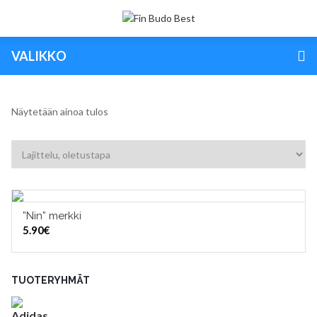
VALIKKO
Näytetään ainoa tulos
”Nin” merkki
LISÄÄ OSTOSKORIIN
5.90
€
TUOTERYHMÄT