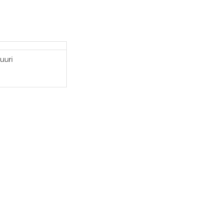
uuri
SÄÄ OSTOSKORIIN