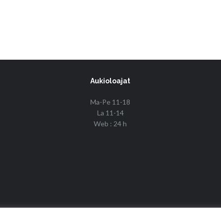
Aukioloajat
Ma-Pe 11-18
La 11-14
Web : 24 h