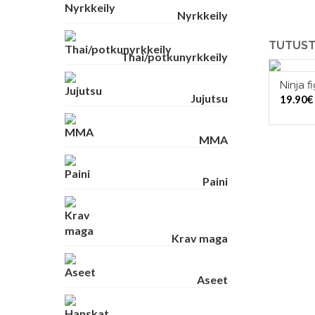
Nyrkkeily
TUTUST
Thai/potkunyrkkeily
Ninja f
Jujutsu
19.90
€
MMA
Paini
Krav maga
Aseet