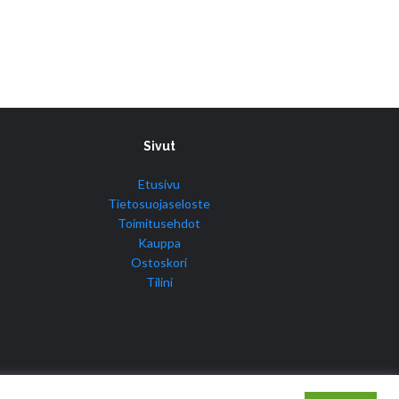
Sivut
Etusivu
Tietosuojaseloste
Toimitusehdot
Kauppa
Ostoskori
Tilini