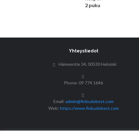
Yhteystiedot
Hämeentie 34, 00530 Helsinki
Phone: 09 774 1646
Email:
admin@finbudobest.com
Web:
https://www.finbudobest.com