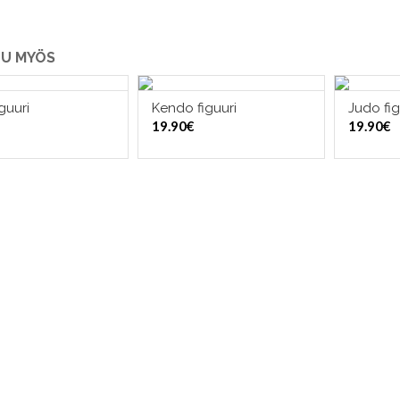
U MYÖS
iguuri
Kendo figuuri
Judo fig
LISÄÄ OSTOSKORIIN
LISÄÄ OSTOSKORIIN
LI
19.90
€
19.90
€