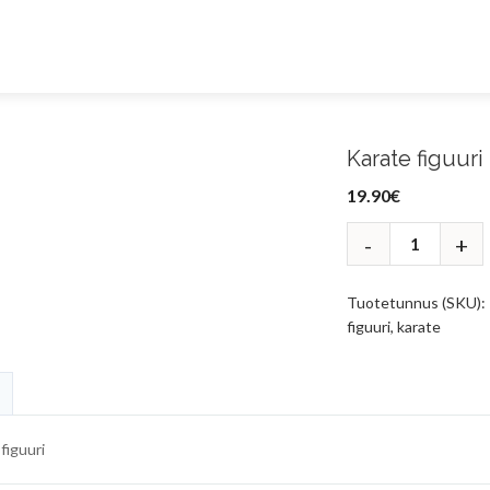
Karate figuuri
19.90
€
Tuotetunnus (SKU):
figuuri
,
karate
figuuri