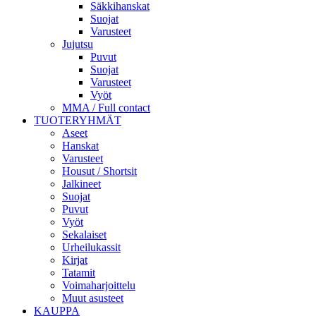
Säkkihanskat
Suojat
Varusteet
Jujutsu
Puvut
Suojat
Varusteet
Vyöt
MMA / Full contact
TUOTERYHMÄT
Aseet
Hanskat
Varusteet
Housut / Shortsit
Jalkineet
Suojat
Puvut
Vyöt
Sekalaiset
Urheilukassit
Kirjat
Tatamit
Voimaharjoittelu
Muut asusteet
KAUPPA