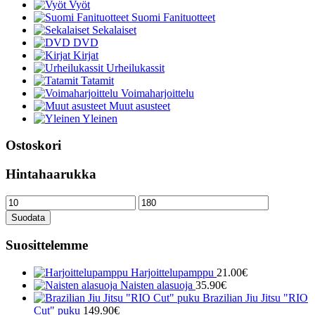
Vyöt
Suomi Fanituotteet
Sekalaiset
DVD
Kirjat
Urheilukassit
Tatamit
Voimaharjoittelu
Muut asusteet
Yleinen
Ostoskori
Hintahaarukka
Minimihinta
Maksimihinta
Suodata
Suosittelemme
Harjoittelupamppu
21.00
€
Naisten alasuoja
35.90
€
Brazilian Jiu Jitsu "RIO
Cut" puku
149.90
€