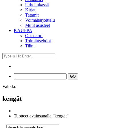
Urheilukassit
Kirjat
Tatamit
Voimaharjoittelu
Muut asusteet
KAUPPA
Ostoskori
Toimitusehdot
Tilini
Valikko
kengät
Tuotteet avainsanalla “kengät”