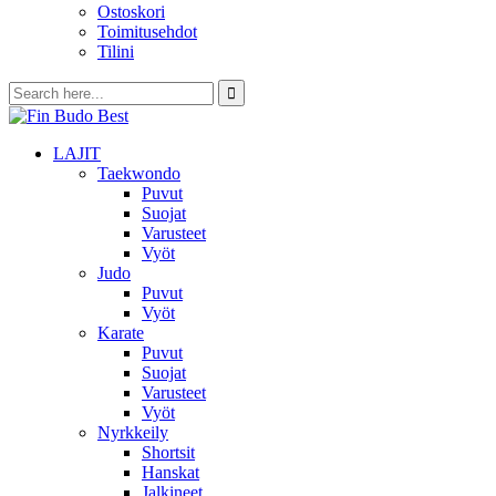
Ostoskori
Toimitusehdot
Tilini
LAJIT
Taekwondo
Puvut
Suojat
Varusteet
Vyöt
Judo
Puvut
Vyöt
Karate
Puvut
Suojat
Varusteet
Vyöt
Nyrkkeily
Shortsit
Hanskat
Jalkineet