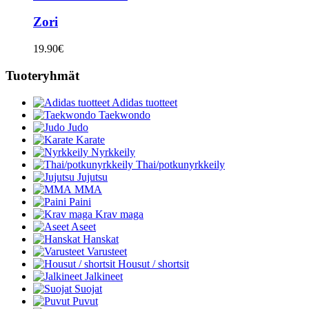
Zori
19.90
€
Tuoteryhmät
Adidas tuotteet
Taekwondo
Judo
Karate
Nyrkkeily
Thai/potkunyrkkeily
Jujutsu
MMA
Paini
Krav maga
Aseet
Hanskat
Varusteet
Housut / shortsit
Jalkineet
Suojat
Puvut