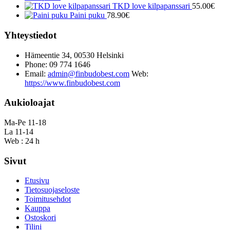
TKD love kilpapanssari
55.00
€
Paini puku
78.90
€
Yhteystiedot
Hämeentie 34, 00530 Helsinki
Phone: 09 774 1646
Email:
admin@finbudobest.com
Web:
https://www.finbudobest.com
Aukioloajat
Ma-Pe 11-18
La 11-14
Web : 24 h
Sivut
Etusivu
Tietosuojaseloste
Toimitusehdot
Kauppa
Ostoskori
Tilini