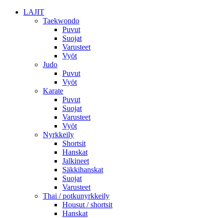
LAJIT
Taekwondo
Puvut
Suojat
Varusteet
Vyöt
Judo
Puvut
Vyöt
Karate
Puvut
Suojat
Varusteet
Vyöt
Nyrkkeily
Shortsit
Hanskat
Jalkineet
Säkkihanskat
Suojat
Varusteet
Thai / potkunyrkkeily
Housut / shortsit
Hanskat