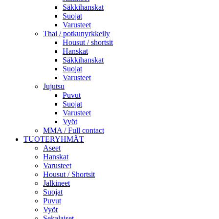
Säkkihanskat
Suojat
Varusteet
Thai / potkunyrkkeily
Housut / shortsit
Hanskat
Säkkihanskat
Suojat
Varusteet
Jujutsu
Puvut
Suojat
Varusteet
Vyöt
MMA / Full contact
TUOTERYHMÄT
Aseet
Hanskat
Varusteet
Housut / Shortsit
Jalkineet
Suojat
Puvut
Vyöt
Sekalaiset