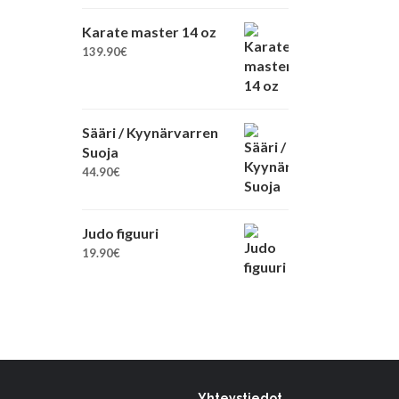
Karate master 14 oz
139.90
€
Sääri / Kyynärvarren
Suoja
44.90
€
Judo figuuri
19.90
€
Yhteystiedot