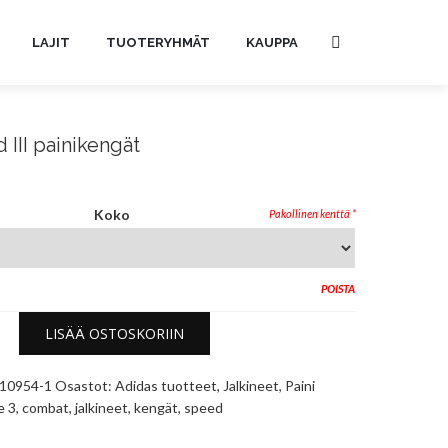
LAJIT
TUOTERYHMÄT
KAUPPA
III painikengät
Koko
POISTA
LISÄÄ OSTOSKORIIN
10954-1
Osastot:
Adidas tuotteet
,
Jalkineet
,
Paini
le
3
,
combat
,
jalkineet
,
kengät
,
speed