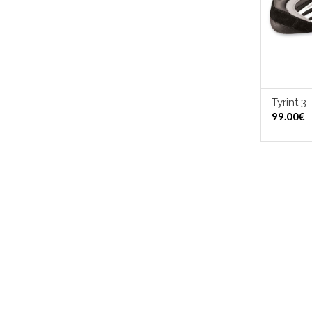
Tyrint 3
VALI
99.00
€