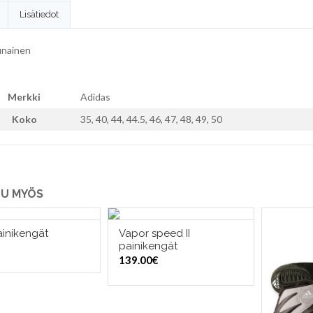
Lisätiedot
unainen
Merkki
Adidas
Koko
35, 40, 44, 44.5, 46, 47, 48, 49, 50
U MYÖS
inikengät
Vapor speed II
ITSE VAIHTOEHDOISTA
VALITSE VAIHTOEHDOISTA
painikengät
139.00
€