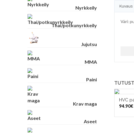
Kuvaus
Nyrkkeily
Väri: p
Thai/potkunyrkkeily
Jujutsu
MMA
Paini
TUTUST
HVC pa
VAL
Krav maga
94.90
€
Aseet