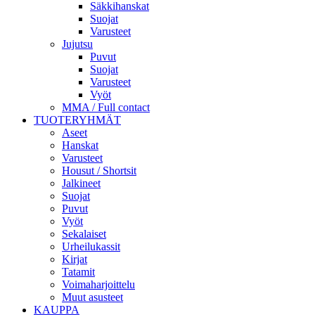
Säkkihanskat
Suojat
Varusteet
Jujutsu
Puvut
Suojat
Varusteet
Vyöt
MMA / Full contact
TUOTERYHMÄT
Aseet
Hanskat
Varusteet
Housut / Shortsit
Jalkineet
Suojat
Puvut
Vyöt
Sekalaiset
Urheilukassit
Kirjat
Tatamit
Voimaharjoittelu
Muut asusteet
KAUPPA