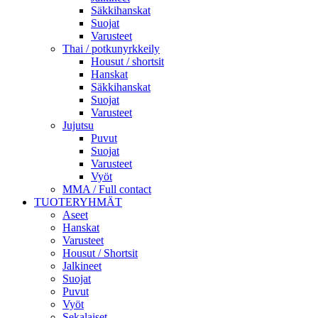
Säkkihanskat
Suojat
Varusteet
Thai / potkunyrkkeily
Housut / shortsit
Hanskat
Säkkihanskat
Suojat
Varusteet
Jujutsu
Puvut
Suojat
Varusteet
Vyöt
MMA / Full contact
TUOTERYHMÄT
Aseet
Hanskat
Varusteet
Housut / Shortsit
Jalkineet
Suojat
Puvut
Vyöt
Sekalaiset