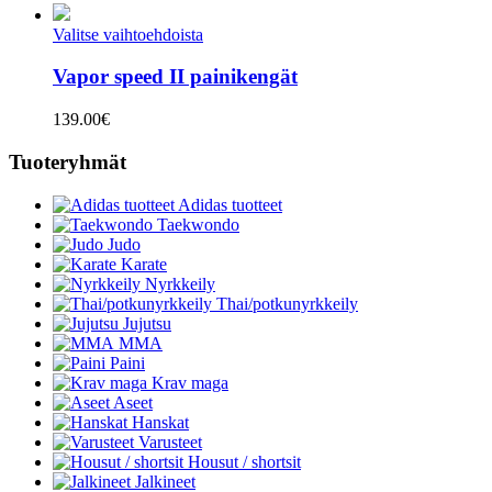
Valitse vaihtoehdoista
Vapor speed II painikengät
139.00
€
Tuoteryhmät
Adidas tuotteet
Taekwondo
Judo
Karate
Nyrkkeily
Thai/potkunyrkkeily
Jujutsu
MMA
Paini
Krav maga
Aseet
Hanskat
Varusteet
Housut / shortsit
Jalkineet