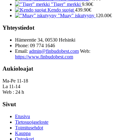
"Tiger" merkki
9.90
€
Kendo suojat
439.90
€
"Muay" iskutyyny
120.00
€
Yhteystiedot
Hämeentie 34, 00530 Helsinki
Phone: 09 774 1646
Email:
admin@finbudobest.com
Web:
https://www.finbudobest.com
Aukioloajat
Ma-Pe 11-18
La 11-14
Web : 24 h
Sivut
Etusivu
Tietosuojaseloste
Toimitusehdot
Kauppa
Ostoskori