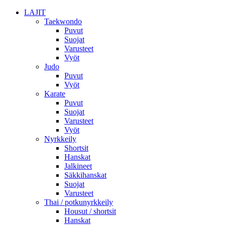
LAJIT
Taekwondo
Puvut
Suojat
Varusteet
Vyöt
Judo
Puvut
Vyöt
Karate
Puvut
Suojat
Varusteet
Vyöt
Nyrkkeily
Shortsit
Hanskat
Jalkineet
Säkkihanskat
Suojat
Varusteet
Thai / potkunyrkkeily
Housut / shortsit
Hanskat