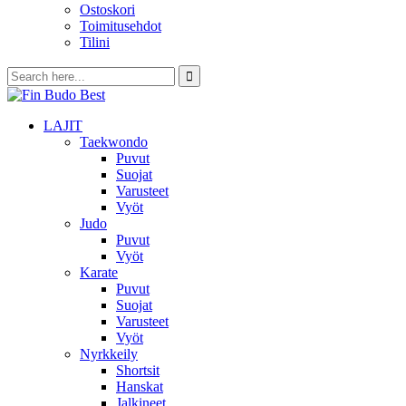
Ostoskori
Toimitusehdot
Tilini
LAJIT
Taekwondo
Puvut
Suojat
Varusteet
Vyöt
Judo
Puvut
Vyöt
Karate
Puvut
Suojat
Varusteet
Vyöt
Nyrkkeily
Shortsit
Hanskat
Jalkineet