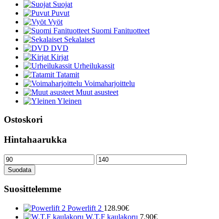
Suojat
Puvut
Vyöt
Suomi Fanituotteet
Sekalaiset
DVD
Kirjat
Urheilukassit
Tatamit
Voimaharjoittelu
Muut asusteet
Yleinen
Ostoskori
Hintahaarukka
Minimihinta
Maksimihinta
Suodata
Suosittelemme
Powerlift 2
128.90
€
W.T.F kaulakoru
7.90
€