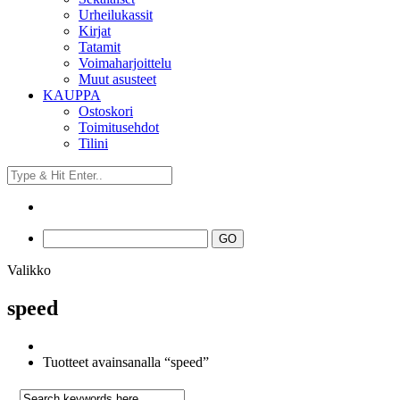
Urheilukassit
Kirjat
Tatamit
Voimaharjoittelu
Muut asusteet
KAUPPA
Ostoskori
Toimitusehdot
Tilini
Valikko
speed
Tuotteet avainsanalla “speed”