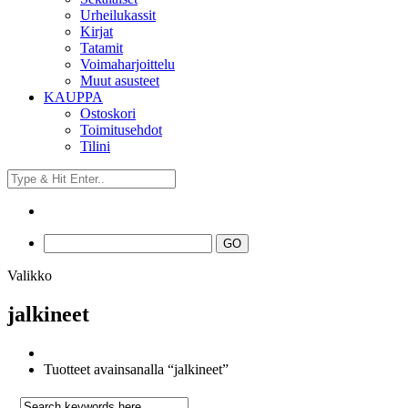
Urheilukassit
Kirjat
Tatamit
Voimaharjoittelu
Muut asusteet
KAUPPA
Ostoskori
Toimitusehdot
Tilini
Valikko
jalkineet
Tuotteet avainsanalla “jalkineet”