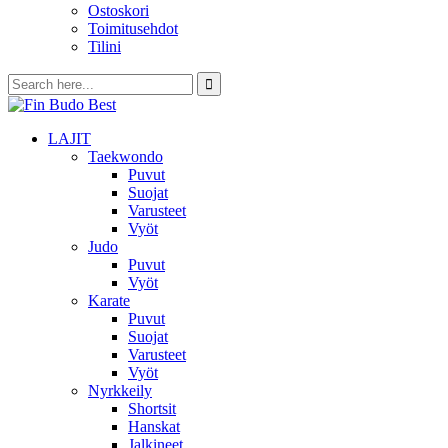
Ostoskori
Toimitusehdot
Tilini
LAJIT
Taekwondo
Puvut
Suojat
Varusteet
Vyöt
Judo
Puvut
Vyöt
Karate
Puvut
Suojat
Varusteet
Vyöt
Nyrkkeily
Shortsit
Hanskat
Jalkineet