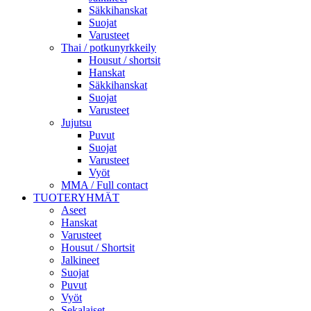
Säkkihanskat
Suojat
Varusteet
Thai / potkunyrkkeily
Housut / shortsit
Hanskat
Säkkihanskat
Suojat
Varusteet
Jujutsu
Puvut
Suojat
Varusteet
Vyöt
MMA / Full contact
TUOTERYHMÄT
Aseet
Hanskat
Varusteet
Housut / Shortsit
Jalkineet
Suojat
Puvut
Vyöt
Sekalaiset