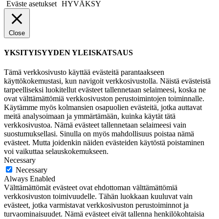
Eväste asetukset
HYVÄKSY
Close
YKSITYISYYDEN YLEISKATSAUS
Tämä verkkosivusto käyttää evästeitä parantaakseen
käyttökokemustasi, kun navigoit verkkosivustolla. Näistä evästeistä
tarpeelliseksi luokitellut evästeet tallennetaan selaimeesi, koska ne
ovat välttämättömiä verkkosivuston perustoimintojen toiminnalle.
Käytämme myös kolmansien osapuolien evästeitä, jotka auttavat
meitä analysoimaan ja ymmärtämään, kuinka käytät tätä
verkkosivustoa. Nämä evästeet tallennetaan selaimeesi vain
suostumuksellasi. Sinulla on myös mahdollisuus poistaa nämä
evästeet. Mutta joidenkin näiden evästeiden käytöstä poistaminen
voi vaikuttaa selauskokemukseen.
Necessary
Necessary
Always Enabled
Välttämättömät evästeet ovat ehdottoman välttämättömiä
verkkosivuston toimivuudelle. Tähän luokkaan kuuluvat vain
evästeet, jotka varmistavat verkkosivuston perustoiminnot ja
turvaominaisuudet. Nämä evästeet eivät tallenna henkilökohtaisia