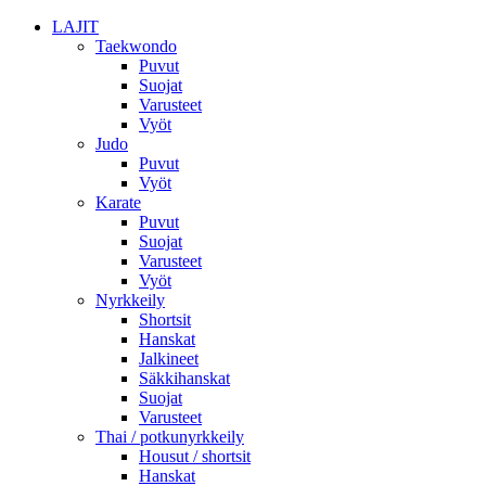
LAJIT
Taekwondo
Puvut
Suojat
Varusteet
Vyöt
Judo
Puvut
Vyöt
Karate
Puvut
Suojat
Varusteet
Vyöt
Nyrkkeily
Shortsit
Hanskat
Jalkineet
Säkkihanskat
Suojat
Varusteet
Thai / potkunyrkkeily
Housut / shortsit
Hanskat