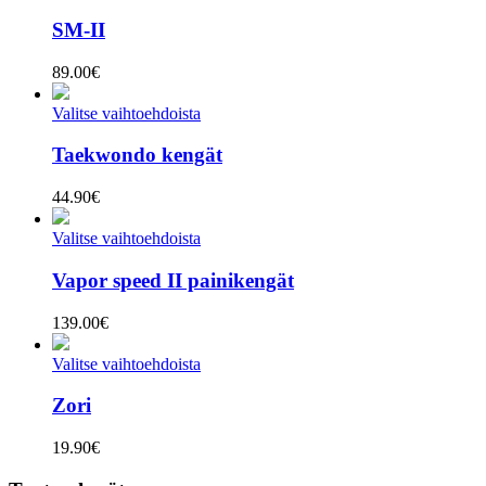
SM-II
89.00
€
Valitse vaihtoehdoista
Taekwondo kengät
44.90
€
Valitse vaihtoehdoista
Vapor speed II painikengät
139.00
€
Valitse vaihtoehdoista
Zori
19.90
€