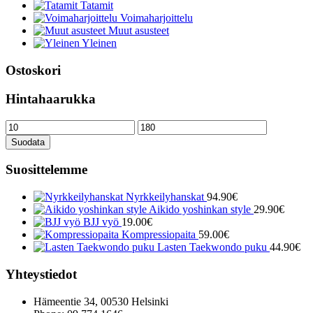
Tatamit
Voimaharjoittelu
Muut asusteet
Yleinen
Ostoskori
Hintahaarukka
Minimihinta
Maksimihinta
Suodata
Suosittelemme
Nyrkkeilyhanskat
94.90
€
Aikido yoshinkan style
29.90
€
BJJ vyö
19.00
€
Kompressiopaita
59.00
€
Lasten Taekwondo puku
44.90
€
Yhteystiedot
Hämeentie 34, 00530 Helsinki