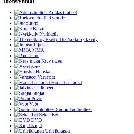
Tuoteryhmät
Adidas tuotteet
Taekwondo
Judo
Karate
Nyrkkeily
Thai/potkunyrkkeily
Jujutsu
MMA
Paini
Krav maga
Aseet
Hanskat
Varusteet
Housut / shortsit
Jalkineet
Suojat
Puvut
Vyöt
Suomi Fanituotteet
Sekalaiset
DVD
Kirjat
Urheilukassit