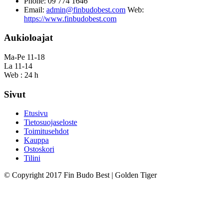
Phone: 09 774 1646
Email:
admin@finbudobest.com
Web:
https://www.finbudobest.com
Aukioloajat
Ma-Pe 11-18
La 11-14
Web : 24 h
Sivut
Etusivu
Tietosuojaseloste
Toimitusehdot
Kauppa
Ostoskori
Tilini
© Copyright 2017 Fin Budo Best | Golden Tiger