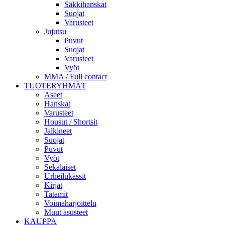
Säkkihanskat
Suojat
Varusteet
Jujutsu
Puvut
Suojat
Varusteet
Vyöt
MMA / Full contact
TUOTERYHMÄT
Aseet
Hanskat
Varusteet
Housut / Shortsit
Jalkineet
Suojat
Puvut
Vyöt
Sekalaiset
Urheilukassit
Kirjat
Tatamit
Voimaharjoittelu
Muut asusteet
KAUPPA