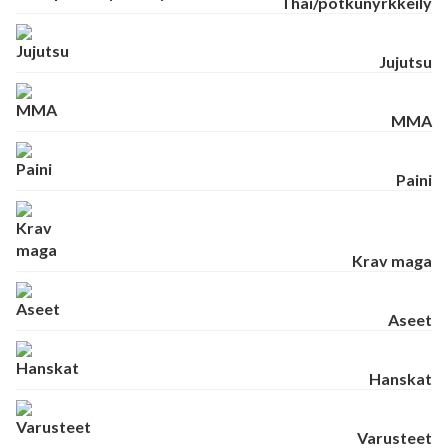
Thai/potkunyrkkeily
Jujutsu
MMA
Paini
Krav maga
Aseet
Hanskat
Varusteet