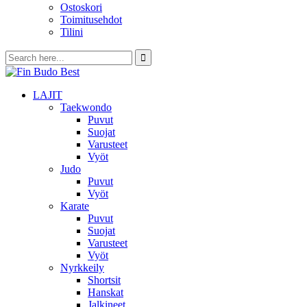
Ostoskori
Toimitusehdot
Tilini
LAJIT
Taekwondo
Puvut
Suojat
Varusteet
Vyöt
Judo
Puvut
Vyöt
Karate
Puvut
Suojat
Varusteet
Vyöt
Nyrkkeily
Shortsit
Hanskat
Jalkineet