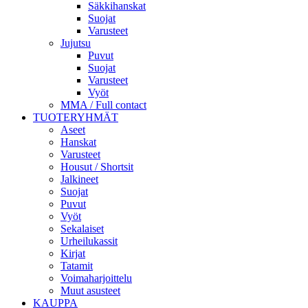
Säkkihanskat
Suojat
Varusteet
Jujutsu
Puvut
Suojat
Varusteet
Vyöt
MMA / Full contact
TUOTERYHMÄT
Aseet
Hanskat
Varusteet
Housut / Shortsit
Jalkineet
Suojat
Puvut
Vyöt
Sekalaiset
Urheilukassit
Kirjat
Tatamit
Voimaharjoittelu
Muut asusteet
KAUPPA