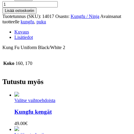
Kung
Fu
Lisää ostoskoriin
puku
Tuotetunnus (SKU):
14017
Osasto:
Kungfu / Ninja
Avainsanat
määrä
tuotteelle
kungfu
,
puku
Kuvaus
Lisätiedot
Kung Fu Uniform Black/White 2
Koko
160, 170
Tutustu myös
Valitse vaihtoehdoista
Kungfu kengät
49.00
€