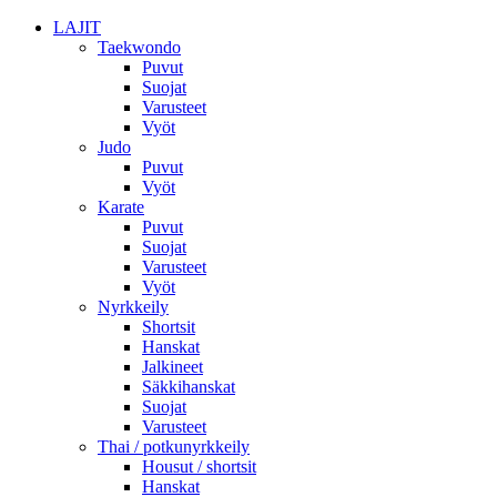
LAJIT
Taekwondo
Puvut
Suojat
Varusteet
Vyöt
Judo
Puvut
Vyöt
Karate
Puvut
Suojat
Varusteet
Vyöt
Nyrkkeily
Shortsit
Hanskat
Jalkineet
Säkkihanskat
Suojat
Varusteet
Thai / potkunyrkkeily
Housut / shortsit
Hanskat