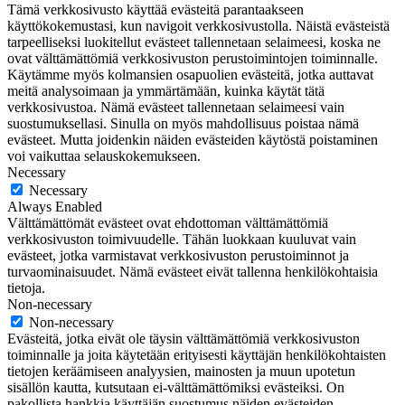
Tämä verkkosivusto käyttää evästeitä parantaakseen
käyttökokemustasi, kun navigoit verkkosivustolla. Näistä evästeistä
tarpeelliseksi luokitellut evästeet tallennetaan selaimeesi, koska ne
ovat välttämättömiä verkkosivuston perustoimintojen toiminnalle.
Käytämme myös kolmansien osapuolien evästeitä, jotka auttavat
meitä analysoimaan ja ymmärtämään, kuinka käytät tätä
verkkosivustoa. Nämä evästeet tallennetaan selaimeesi vain
suostumuksellasi. Sinulla on myös mahdollisuus poistaa nämä
evästeet. Mutta joidenkin näiden evästeiden käytöstä poistaminen
voi vaikuttaa selauskokemukseen.
Necessary
Necessary
Always Enabled
Välttämättömät evästeet ovat ehdottoman välttämättömiä
verkkosivuston toimivuudelle. Tähän luokkaan kuuluvat vain
evästeet, jotka varmistavat verkkosivuston perustoiminnot ja
turvaominaisuudet. Nämä evästeet eivät tallenna henkilökohtaisia
tietoja.
Non-necessary
Non-necessary
Evästeitä, jotka eivät ole täysin välttämättömiä verkkosivuston
toiminnalle ja joita käytetään erityisesti käyttäjän henkilökohtaisten
tietojen keräämiseen analyysien, mainosten ja muun upotetun
sisällön kautta, kutsutaan ei-välttämättömiksi evästeiksi. On
pakollista hankkia käyttäjän suostumus näiden evästeiden