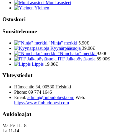
Muut asusteet
Yleinen
Ostoskori
Suosittelemme
"Ninja" merkki
5.90
€
Kyynärpääsuoja
39.00
€
"Nunchaku" merkki
9.90
€
ITF Jalkapöytäsuoja
59.00
€
Lippis
19.00
€
Yhteystiedot
Hämeentie 34, 00530 Helsinki
Phone: 09 774 1646
Email:
admin@finbudobest.com
Web:
https://www.finbudobest.com
Aukioloajat
Ma-Pe 11-18
La 11-14