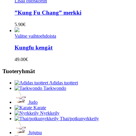
Lisää ostoskoriin
”Kung Fu Chang” merkki
5.90
€
Valitse vaihtoehdoista
Kungfu kengät
49.00
€
Tuoteryhmät
Adidas tuotteet
Taekwondo
Judo
Karate
Nyrkkeily
Thai/potkunyrkkeily
Jujutsu