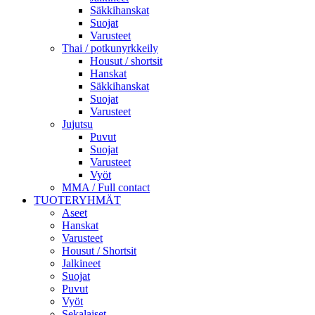
Säkkihanskat
Suojat
Varusteet
Thai / potkunyrkkeily
Housut / shortsit
Hanskat
Säkkihanskat
Suojat
Varusteet
Jujutsu
Puvut
Suojat
Varusteet
Vyöt
MMA / Full contact
TUOTERYHMÄT
Aseet
Hanskat
Varusteet
Housut / Shortsit
Jalkineet
Suojat
Puvut
Vyöt
Sekalaiset