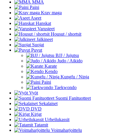
MMA
Paini
Krav maga
Aseet
Hanskat
Varusteet
Housut / shortsit
Jalkineet
Suojat
Puvut
BJJ / Jujutsu
Judo / Aikido
Karate
Kendo
Kungfu / Ninja
Paini
Taekwondo
Vyöt
Suomi Fanituotteet
Sekalaiset
DVD
Kirjat
Urheilukassit
Tatamit
Voimaharjoittelu