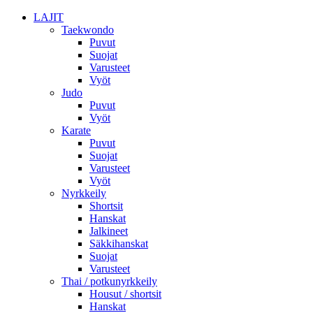
LAJIT
Taekwondo
Puvut
Suojat
Varusteet
Vyöt
Judo
Puvut
Vyöt
Karate
Puvut
Suojat
Varusteet
Vyöt
Nyrkkeily
Shortsit
Hanskat
Jalkineet
Säkkihanskat
Suojat
Varusteet
Thai / potkunyrkkeily
Housut / shortsit
Hanskat