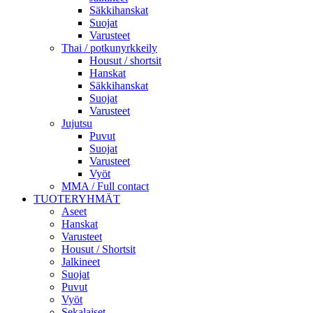
Säkkihanskat
Suojat
Varusteet
Thai / potkunyrkkeily
Housut / shortsit
Hanskat
Säkkihanskat
Suojat
Varusteet
Jujutsu
Puvut
Suojat
Varusteet
Vyöt
MMA / Full contact
TUOTERYHMÄT
Aseet
Hanskat
Varusteet
Housut / Shortsit
Jalkineet
Suojat
Puvut
Vyöt
Sekalaiset