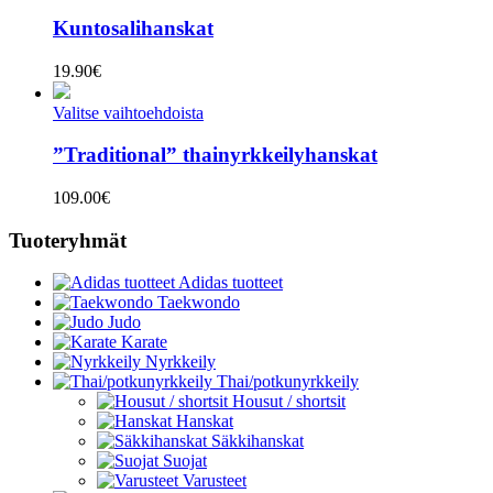
Kuntosalihanskat
19.90
€
Valitse vaihtoehdoista
”Traditional” thainyrkkeilyhanskat
109.00
€
Tuoteryhmät
Adidas tuotteet
Taekwondo
Judo
Karate
Nyrkkeily
Thai/potkunyrkkeily
Housut / shortsit
Hanskat
Säkkihanskat
Suojat
Varusteet