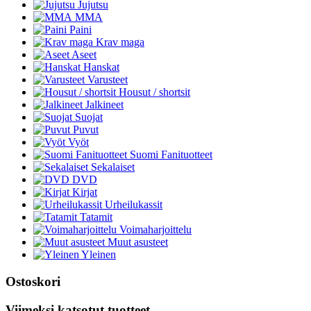
Jujutsu
MMA
Paini
Krav maga
Aseet
Hanskat
Varusteet
Housut / shortsit
Jalkineet
Suojat
Puvut
Vyöt
Suomi Fanituotteet
Sekalaiset
DVD
Kirjat
Urheilukassit
Tatamit
Voimaharjoittelu
Muut asusteet
Yleinen
Ostoskori
Viimeksi katsotut tuotteet