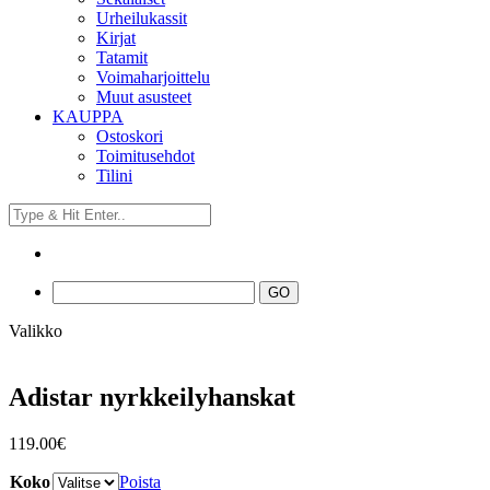
Urheilukassit
Kirjat
Tatamit
Voimaharjoittelu
Muut asusteet
KAUPPA
Ostoskori
Toimitusehdot
Tilini
Valikko
Adistar nyrkkeilyhanskat
119.00
€
Koko
Poista