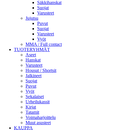
Säkkihanskat
Suojat
Varusteet
Jujutsu
Puvut
Suojat
Varusteet
Vyöt
MMA / Full contact
TUOTERYHMÄT
Aseet
Hanskat
Varusteet
Housut / Shortsit
Jalkineet
Suojat
Puvut
Vyöt
Sekalaiset
Urheilukassit
Kirjat
Tatamit
Voimaharjoittelu
Muut asusteet
KAUPPA