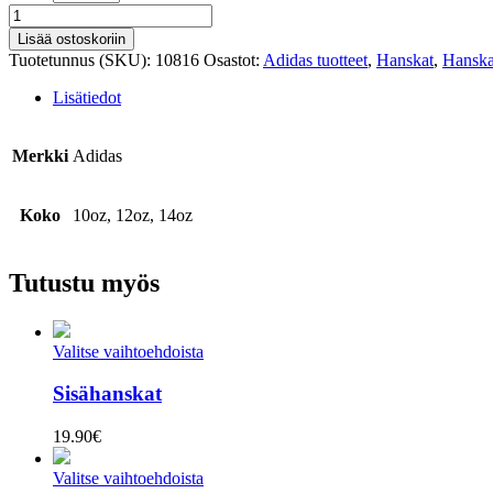
Adistar
nyrkkeilyhanskat
Lisää ostoskoriin
määrä
Tuotetunnus (SKU):
10816
Osastot:
Adidas tuotteet
,
Hanskat
,
Hanska
Lisätiedot
Merkki
Adidas
Koko
10oz, 12oz, 14oz
Tutustu myös
Valitse vaihtoehdoista
Sisähanskat
19.90
€
Valitse vaihtoehdoista