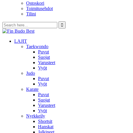
Ostoskori
Toimitusehdot
Tilini
LAJIT
Taekwondo
Puvut
Suojat
Varusteet
Vyöt
Judo
Puvut
Vyöt
Karate
Puvut
Suojat
Varusteet
Vyöt
Nyrkkeily
Shortsit
Hanskat
Jalkineet