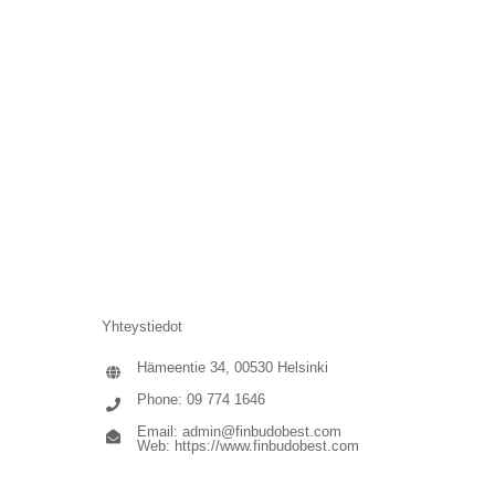
Yhteystiedot
Hämeentie 34, 00530 Helsinki
Phone: 09 774 1646
Email:
admin@finbudobest.com
Web:
https://www.finbudobest.com