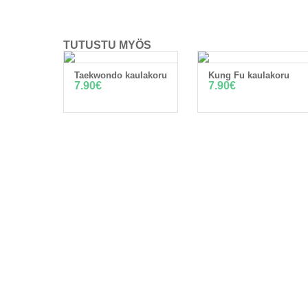
TUTUSTU MYÖS
Taekwondo kaulakoru
Kung Fu kaulakoru
LISÄÄ OSTOSKORIIN
LISÄÄ OSTOSKORIIN
7.90
€
7.90
€