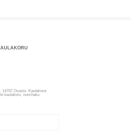
KAULAKORU
ORIIN
):
14707
Osasto:
Kaulakorut
lle
kaulakoru
,
nunchaku