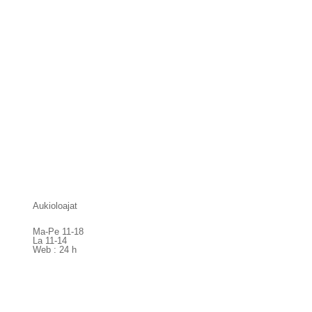
Aukioloajat
Ma-Pe 11-18
La 11-14
Web : 24 h