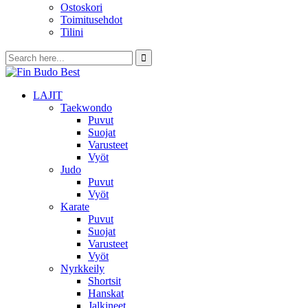
Ostoskori
Toimitusehdot
Tilini
LAJIT
Taekwondo
Puvut
Suojat
Varusteet
Vyöt
Judo
Puvut
Vyöt
Karate
Puvut
Suojat
Varusteet
Vyöt
Nyrkkeily
Shortsit
Hanskat
Jalkineet