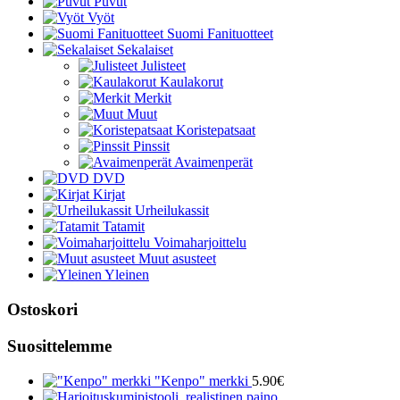
Puvut
Vyöt
Suomi Fanituotteet
Sekalaiset
Julisteet
Kaulakorut
Merkit
Muut
Koristepatsaat
Pinssit
Avaimenperät
DVD
Kirjat
Urheilukassit
Tatamit
Voimaharjoittelu
Muut asusteet
Yleinen
Ostoskori
Suosittelemme
"Kenpo" merkki
5.90
€