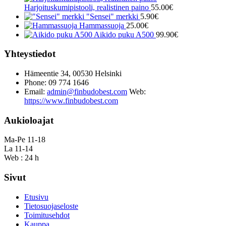
Harjoituskumipistooli, realistinen paino
55.00
€
"Sensei" merkki
5.90
€
Hammassuoja
25.00
€
Aikido puku A500
99.90
€
Yhteystiedot
Hämeentie 34, 00530 Helsinki
Phone: 09 774 1646
Email:
admin@finbudobest.com
Web:
https://www.finbudobest.com
Aukioloajat
Ma-Pe 11-18
La 11-14
Web : 24 h
Sivut
Etusivu
Tietosuojaseloste
Toimitusehdot
Kauppa