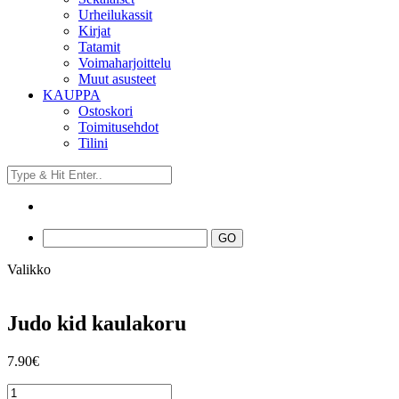
Urheilukassit
Kirjat
Tatamit
Voimaharjoittelu
Muut asusteet
KAUPPA
Ostoskori
Toimitusehdot
Tilini
Valikko
Judo kid kaulakoru
7.90
€
Judo