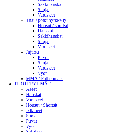
Säkkihanskat
Suojat
Varusteet
Thai / potkunyrkkeily
Housut / shortsit
Hanskat
Säkkihanskat
Suojat
Varusteet
Jujutsu
Puvut
Suojat
Varusteet
Vyöt
MMA / Full contact
TUOTERYHMÄT
Aseet
Hanskat
Varusteet
Housut / Shortsit
Jalkineet
Suojat
Puvut
Vyöt
Sekalaiset