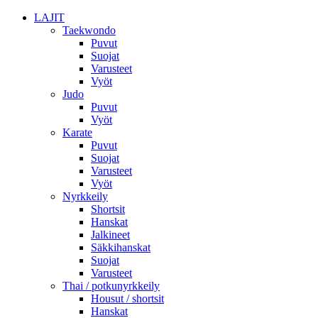
LAJIT
Taekwondo
Puvut
Suojat
Varusteet
Vyöt
Judo
Puvut
Vyöt
Karate
Puvut
Suojat
Varusteet
Vyöt
Nyrkkeily
Shortsit
Hanskat
Jalkineet
Säkkihanskat
Suojat
Varusteet
Thai / potkunyrkkeily
Housut / shortsit
Hanskat