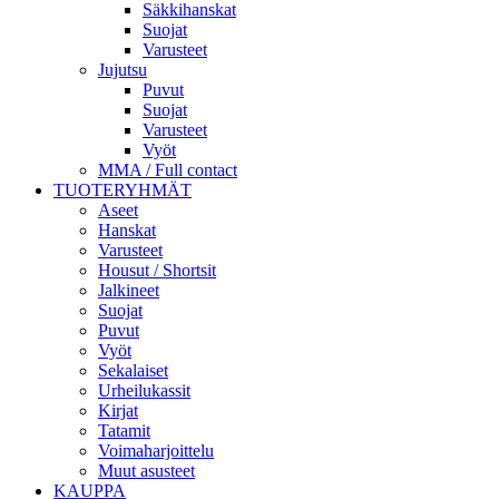
Säkkihanskat
Suojat
Varusteet
Jujutsu
Puvut
Suojat
Varusteet
Vyöt
MMA / Full contact
TUOTERYHMÄT
Aseet
Hanskat
Varusteet
Housut / Shortsit
Jalkineet
Suojat
Puvut
Vyöt
Sekalaiset
Urheilukassit
Kirjat
Tatamit
Voimaharjoittelu
Muut asusteet
KAUPPA