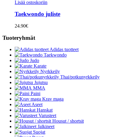
Lisää ostoskoriin
Taekwondo juliste
24.90
€
Tuoteryhmät
Adidas tuotteet
Taekwondo
Judo
Karate
Nyrkkeily
Thai/potkunyrkkeily
Jujutsu
MMA
Paini
Krav maga
Aseet
Hanskat
Varusteet
Housut / shortsit
Jalkineet
Suojat