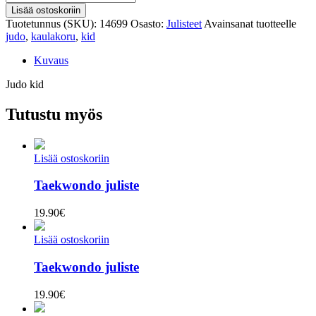
kid
Lisää ostoskoriin
kaulakoru
Tuotetunnus (SKU):
14699
Osasto:
Julisteet
Avainsanat tuotteelle
määrä
judo
,
kaulakoru
,
kid
Kuvaus
Judo kid
Tutustu myös
Lisää ostoskoriin
Taekwondo juliste
19.90
€
Lisää ostoskoriin
Taekwondo juliste
19.90
€