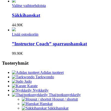
Valitse vaihtoehdoista
Säkkihanskat
44.90
€
Lisää ostoskoriin
”Instructor Coach” sparraushanskat
99.90
€
Tuoteryhmät
Adidas tuotteet
Taekwondo
Judo
Karate
Nyrkkeily
Thai/potkunyrkkeily
Housut / shortsit
Hanskat
Säkkihanskat