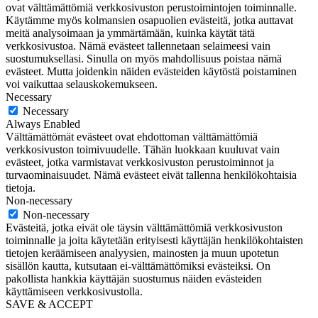
ovat välttämättömiä verkkosivuston perustoimintojen toiminnalle.
Käytämme myös kolmansien osapuolien evästeitä, jotka auttavat
meitä analysoimaan ja ymmärtämään, kuinka käytät tätä
verkkosivustoa. Nämä evästeet tallennetaan selaimeesi vain
suostumuksellasi. Sinulla on myös mahdollisuus poistaa nämä
evästeet. Mutta joidenkin näiden evästeiden käytöstä poistaminen
voi vaikuttaa selauskokemukseen.
Necessary
Necessary
Always Enabled
Välttämättömät evästeet ovat ehdottoman välttämättömiä
verkkosivuston toimivuudelle. Tähän luokkaan kuuluvat vain
evästeet, jotka varmistavat verkkosivuston perustoiminnot ja
turvaominaisuudet. Nämä evästeet eivät tallenna henkilökohtaisia
tietoja.
Non-necessary
Non-necessary
Evästeitä, jotka eivät ole täysin välttämättömiä verkkosivuston
toiminnalle ja joita käytetään erityisesti käyttäjän henkilökohtaisten
tietojen keräämiseen analyysien, mainosten ja muun upotetun
sisällön kautta, kutsutaan ei-välttämättömiksi evästeiksi. On
pakollista hankkia käyttäjän suostumus näiden evästeiden
käyttämiseen verkkosivustolla.
SAVE & ACCEPT