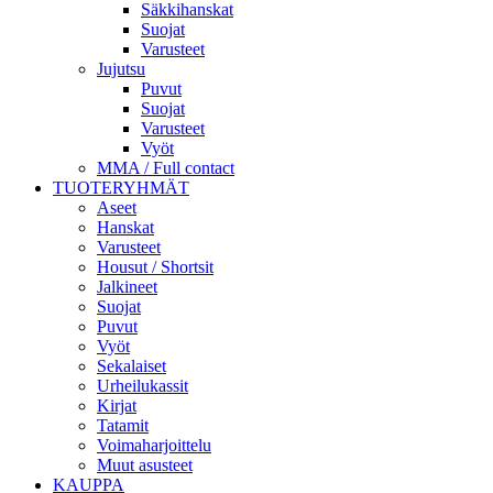
Säkkihanskat
Suojat
Varusteet
Jujutsu
Puvut
Suojat
Varusteet
Vyöt
MMA / Full contact
TUOTERYHMÄT
Aseet
Hanskat
Varusteet
Housut / Shortsit
Jalkineet
Suojat
Puvut
Vyöt
Sekalaiset
Urheilukassit
Kirjat
Tatamit
Voimaharjoittelu
Muut asusteet
KAUPPA