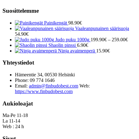
Suosittelemme
Painikengät
98.90
€
Vaaleanpunainen säärisuoja
54.90
€
Hinta
Judo puku 1000g
199.90
€
–
259.00
€
199.
Shaolin pinssi
6.90
€
-
Ninja avaimenperä
15.90
€
259.
Yhteystiedot
Hämeentie 34, 00530 Helsinki
Phone: 09 774 1646
Email:
admin@finbudobest.com
Web:
https://www.finbudobest.com
Aukioloajat
Ma-Pe 11-18
La 11-14
Web : 24 h
Sivut