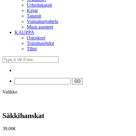
Urheilukassit
Kirjat
Tatamit
Voimaharjoittelu
Muut asusteet
KAUPPA
Ostoskori
Toimitusehdot
Tilini
Valikko
Säkkihanskat
39.00
€