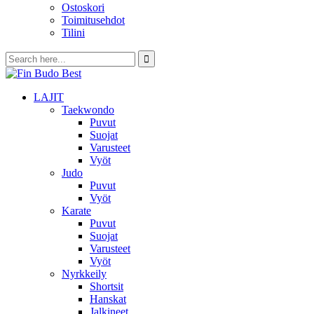
Ostoskori
Toimitusehdot
Tilini
LAJIT
Taekwondo
Puvut
Suojat
Varusteet
Vyöt
Judo
Puvut
Vyöt
Karate
Puvut
Suojat
Varusteet
Vyöt
Nyrkkeily
Shortsit
Hanskat
Jalkineet