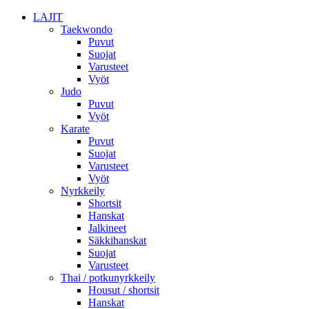
LAJIT
Taekwondo
Puvut
Suojat
Varusteet
Vyöt
Judo
Puvut
Vyöt
Karate
Puvut
Suojat
Varusteet
Vyöt
Nyrkkeily
Shortsit
Hanskat
Jalkineet
Säkkihanskat
Suojat
Varusteet
Thai / potkunyrkkeily
Housut / shortsit
Hanskat