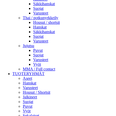
Säkkihanskat
Suojat
Varusteet
Thai / potkunyrkkeily
Housut / shortsit
Hanskat
Säkkihanskat
Suojat
Varusteet
Jujutsu
Puvut
Suojat
Varusteet
Vyöt
MMA / Full contact
TUOTERYHMÄT
Aseet
Hanskat
Varusteet
Housut / Shortsit
Jalkineet
Suojat
Puvut
Vyöt
Sekalaiset