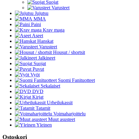
Suojat
Varusteet
Jujutsu
MMA
Paini
Krav maga
Aseet
Hanskat
Varusteet
Housut / shortsit
Jalkineet
Suojat
Puvut
Vyöt
Suomi Fanituotteet
Sekalaiset
DVD
Kirjat
Urheilukassit
Tatamit
Voimaharjoittelu
Muut asusteet
Yleinen
Ostoskori