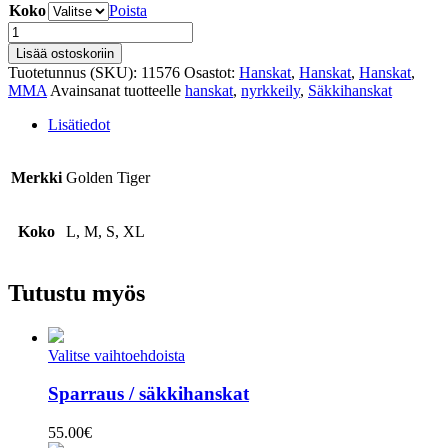
Koko
Poista
Säkkihanskat
määrä
Lisää ostoskoriin
Tuotetunnus (SKU):
11576
Osastot:
Hanskat
,
Hanskat
,
Hanskat
,
MMA
Avainsanat tuotteelle
hanskat
,
nyrkkeily
,
Säkkihanskat
Lisätiedot
Merkki
Golden Tiger
Koko
L, M, S, XL
Tutustu myös
Valitse vaihtoehdoista
Sparraus / säkkihanskat
55.00
€