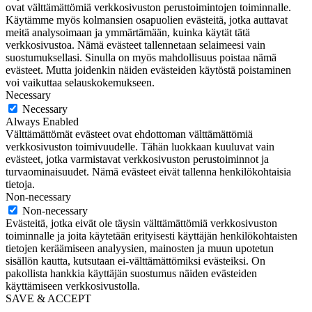
ovat välttämättömiä verkkosivuston perustoimintojen toiminnalle.
Käytämme myös kolmansien osapuolien evästeitä, jotka auttavat
meitä analysoimaan ja ymmärtämään, kuinka käytät tätä
verkkosivustoa. Nämä evästeet tallennetaan selaimeesi vain
suostumuksellasi. Sinulla on myös mahdollisuus poistaa nämä
evästeet. Mutta joidenkin näiden evästeiden käytöstä poistaminen
voi vaikuttaa selauskokemukseen.
Necessary
Necessary
Always Enabled
Välttämättömät evästeet ovat ehdottoman välttämättömiä
verkkosivuston toimivuudelle. Tähän luokkaan kuuluvat vain
evästeet, jotka varmistavat verkkosivuston perustoiminnot ja
turvaominaisuudet. Nämä evästeet eivät tallenna henkilökohtaisia
tietoja.
Non-necessary
Non-necessary
Evästeitä, jotka eivät ole täysin välttämättömiä verkkosivuston
toiminnalle ja joita käytetään erityisesti käyttäjän henkilökohtaisten
tietojen keräämiseen analyysien, mainosten ja muun upotetun
sisällön kautta, kutsutaan ei-välttämättömiksi evästeiksi. On
pakollista hankkia käyttäjän suostumus näiden evästeiden
käyttämiseen verkkosivustolla.
SAVE & ACCEPT