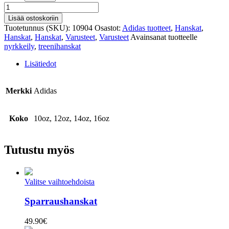
Tactik
treenihanskat
Lisää ostoskoriin
määrä
Tuotetunnus (SKU):
10904
Osastot:
Adidas tuotteet
,
Hanskat
,
Hanskat
,
Hanskat
,
Varusteet
,
Varusteet
Avainsanat tuotteelle
nyrkkeily
,
treenihanskat
Lisätiedot
Merkki
Adidas
Koko
10oz, 12oz, 14oz, 16oz
Tutustu myös
Valitse vaihtoehdoista
Sparraushanskat
49.90
€