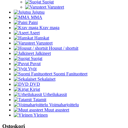
Suojat
Varusteet
Jujutsu
MMA
Paini
Krav maga
Aseet
Hanskat
Varusteet
Housut / shortsit
Jalkineet
Suojat
Puvut
Vyöt
Suomi Fanituotteet
Sekalaiset
DVD
Kirjat
Urheilukassit
Tatamit
Voimaharjoittelu
Muut asusteet
Yleinen
Ostoskori