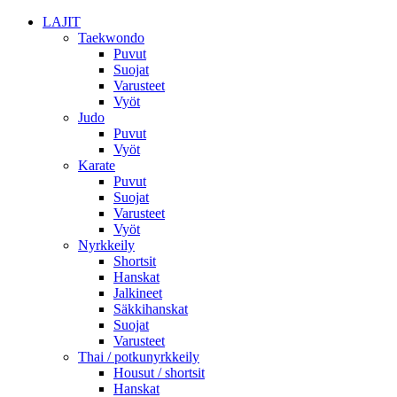
LAJIT
Taekwondo
Puvut
Suojat
Varusteet
Vyöt
Judo
Puvut
Vyöt
Karate
Puvut
Suojat
Varusteet
Vyöt
Nyrkkeily
Shortsit
Hanskat
Jalkineet
Säkkihanskat
Suojat
Varusteet
Thai / potkunyrkkeily
Housut / shortsit
Hanskat