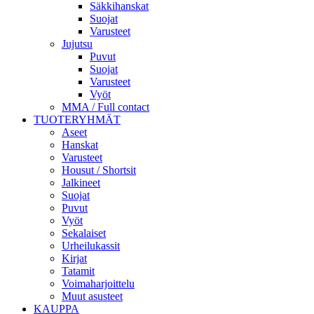
Säkkihanskat
Suojat
Varusteet
Jujutsu
Puvut
Suojat
Varusteet
Vyöt
MMA / Full contact
TUOTERYHMÄT
Aseet
Hanskat
Varusteet
Housut / Shortsit
Jalkineet
Suojat
Puvut
Vyöt
Sekalaiset
Urheilukassit
Kirjat
Tatamit
Voimaharjoittelu
Muut asusteet
KAUPPA