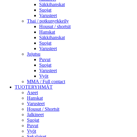
Säkkihanskat
Suojat
Varusteet
Thai / potkunyrkkeily
Housut / shortsit
Hanskat
Säkkihanskat
Suojat
Varusteet
Jujutsu
Puvut
Suojat
Varusteet
Vyöt
MMA / Full contact
TUOTERYHMÄT
Aseet
Hanskat
Varusteet
Housut / Shortsit
Jalkineet
Suojat
Puvut
Vyöt
Sekalaiset