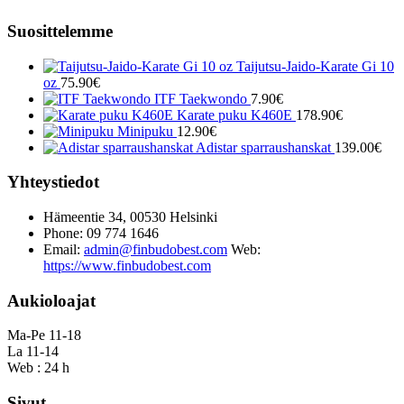
Suosittelemme
Taijutsu-Jaido-Karate Gi 10
oz
75.90
€
ITF Taekwondo
7.90
€
Karate puku K460E
178.90
€
Minipuku
12.90
€
Adistar sparraushanskat
139.00
€
Yhteystiedot
Hämeentie 34, 00530 Helsinki
Phone: 09 774 1646
Email:
admin@finbudobest.com
Web:
https://www.finbudobest.com
Aukioloajat
Ma-Pe 11-18
La 11-14
Web : 24 h
Sivut