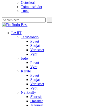
Ostoskori
Toimitusehdot
Tilini
LAJIT
Taekwondo
Puvut
Suojat
Varusteet
Vyöt
Judo
Puvut
Vyöt
Karate
Puvut
Suojat
Varusteet
Vyöt
Nyrkkeily
Shortsit
Hanskat
Jalkineet