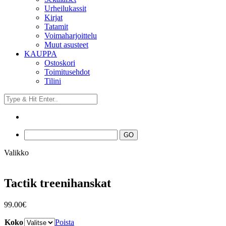
Urheilukassit
Kirjat
Tatamit
Voimaharjoittelu
Muut asusteet
KAUPPA
Ostoskori
Toimitusehdot
Tilini
Valikko
Tactik treenihanskat
99.00
€
Koko
Poista