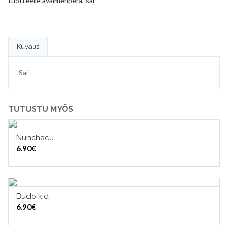
tuotteelle
avaimenperä
,
sai
Kuvaus
Sai
TUTUSTU MYÖS
Nunchacu
LISÄÄ OSTOSKORIIN
6.90
€
Budo kid
LISÄÄ OSTOSKORIIN
6.90
€