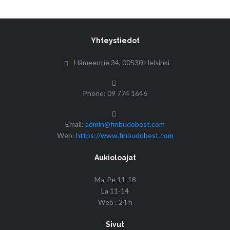
Yhteystiedot
Hämeentie 34, 00530 Helsinki
Phone: 09 774 1646
Email:
admin@finbudobest.com
Web:
https://www.finbudobest.com
Aukioloajat
Ma-Pe 11-18
La 11-14
Web : 24 h
Sivut