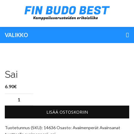
VALIKKO
Sai
6.90
€
LISÄÄ OSTOSKORIIN
Tuotetunnus (SKU):
14636
Osasto:
Avaimenperät
Avainsanat