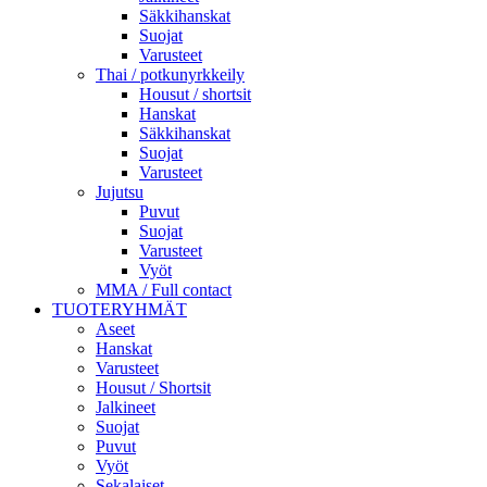
Säkkihanskat
Suojat
Varusteet
Thai / potkunyrkkeily
Housut / shortsit
Hanskat
Säkkihanskat
Suojat
Varusteet
Jujutsu
Puvut
Suojat
Varusteet
Vyöt
MMA / Full contact
TUOTERYHMÄT
Aseet
Hanskat
Varusteet
Housut / Shortsit
Jalkineet
Suojat
Puvut
Vyöt
Sekalaiset