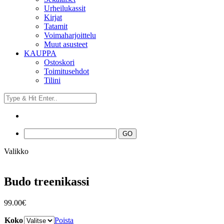
Urheilukassit
Kirjat
Tatamit
Voimaharjoittelu
Muut asusteet
KAUPPA
Ostoskori
Toimitusehdot
Tilini
Valikko
Budo treenikassi
99.00
€
Koko
Poista