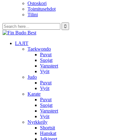
Ostoskori
Toimitusehdot
Tilini
LAJIT
Taekwondo
Puvut
Suojat
Varusteet
Vyöt
Judo
Puvut
Vyöt
Karate
Puvut
Suojat
Varusteet
Vyöt
Nyrkkeily
Shortsit
Hanskat
Jalkineet