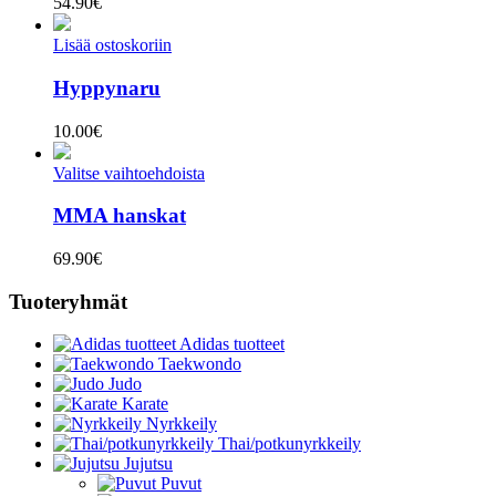
54.90
€
Lisää ostoskoriin
Hyppynaru
10.00
€
Valitse vaihtoehdoista
MMA hanskat
69.90
€
Tuoteryhmät
Adidas tuotteet
Taekwondo
Judo
Karate
Nyrkkeily
Thai/potkunyrkkeily
Jujutsu
Puvut