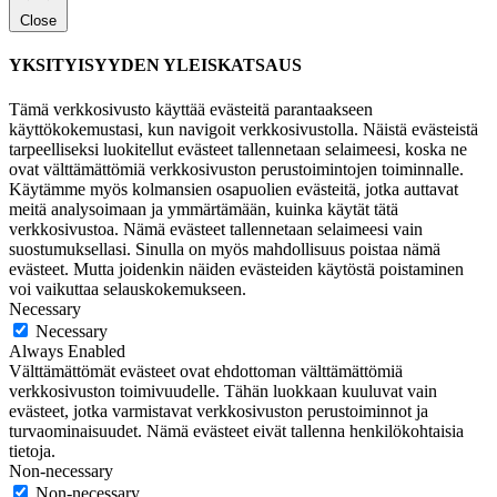
Close
YKSITYISYYDEN YLEISKATSAUS
Tämä verkkosivusto käyttää evästeitä parantaakseen
käyttökokemustasi, kun navigoit verkkosivustolla. Näistä evästeistä
tarpeelliseksi luokitellut evästeet tallennetaan selaimeesi, koska ne
ovat välttämättömiä verkkosivuston perustoimintojen toiminnalle.
Käytämme myös kolmansien osapuolien evästeitä, jotka auttavat
meitä analysoimaan ja ymmärtämään, kuinka käytät tätä
verkkosivustoa. Nämä evästeet tallennetaan selaimeesi vain
suostumuksellasi. Sinulla on myös mahdollisuus poistaa nämä
evästeet. Mutta joidenkin näiden evästeiden käytöstä poistaminen
voi vaikuttaa selauskokemukseen.
Necessary
Necessary
Always Enabled
Välttämättömät evästeet ovat ehdottoman välttämättömiä
verkkosivuston toimivuudelle. Tähän luokkaan kuuluvat vain
evästeet, jotka varmistavat verkkosivuston perustoiminnot ja
turvaominaisuudet. Nämä evästeet eivät tallenna henkilökohtaisia
tietoja.
Non-necessary
Non-necessary