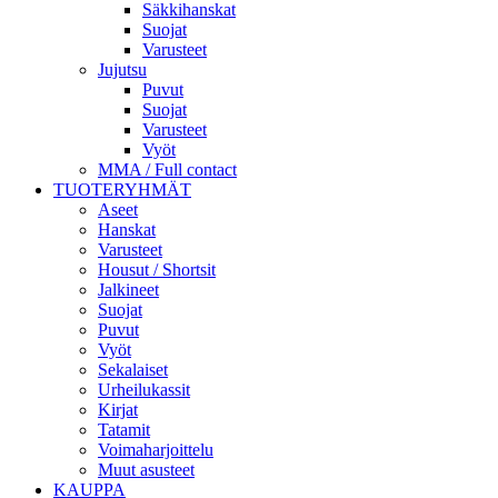
Säkkihanskat
Suojat
Varusteet
Jujutsu
Puvut
Suojat
Varusteet
Vyöt
MMA / Full contact
TUOTERYHMÄT
Aseet
Hanskat
Varusteet
Housut / Shortsit
Jalkineet
Suojat
Puvut
Vyöt
Sekalaiset
Urheilukassit
Kirjat
Tatamit
Voimaharjoittelu
Muut asusteet
KAUPPA