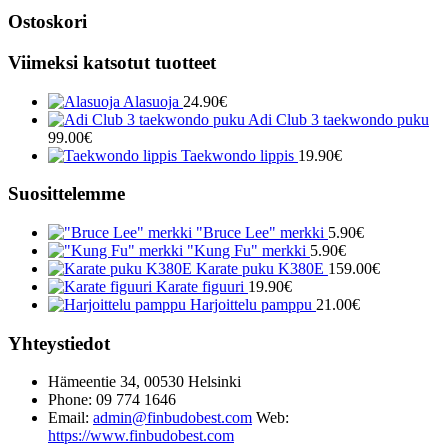
Ostoskori
Viimeksi katsotut tuotteet
Alasuoja
24.90
€
Adi Club 3 taekwondo puku
99.00
€
Taekwondo lippis
19.90
€
Suosittelemme
"Bruce Lee" merkki
5.90
€
"Kung Fu" merkki
5.90
€
Karate puku K380E
159.00
€
Karate figuuri
19.90
€
Harjoittelu pamppu
21.00
€
Yhteystiedot
Hämeentie 34, 00530 Helsinki
Phone: 09 774 1646
Email:
admin@finbudobest.com
Web:
https://www.finbudobest.com