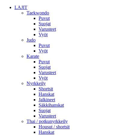
LAJIT
Taekwondo
Puvut
Suojat
Varusteet
Vyöt
Judo
Puvut
Vyöt
Karate
Puvut
Suojat
Varusteet
Vyöt
Nyrkkeily
Shortsit
Hanskat
Jalkineet
Säkkihanskat
Suojat
Varusteet
Thai / potkunyrkkeily
Housut / shortsit
Hanskat