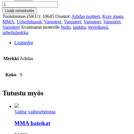
Budo
treenikassi
Lisää ostoskoriin
määrä
Tuotetunnus (SKU):
10645
Osastot:
Adidas tuotteet
,
Krav maga
,
MMA
,
Urheilukassit
,
Varusteet
,
Varusteet
,
Varusteet
,
Varusteet
,
Varusteet
Avainsanat tuotteelle
budo
,
laukku
,
treenikassi
,
urheilulaukku
Lisätiedot
Merkki
Adidas
Koko
S
Tutustu myös
Valitse vaihtoehdoista
MMA hanskat