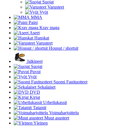
Suojat
Varusteet
Vyöt
MMA
Paini
Krav maga
Aseet
Hanskat
Varusteet
Housut / shortsit
Jalkineet
Suojat
Puvut
Vyöt
Suomi Fanituotteet
Sekalaiset
DVD
Kirjat
Urheilukassit
Tatamit
Voimaharjoittelu
Muut asusteet
Yleinen