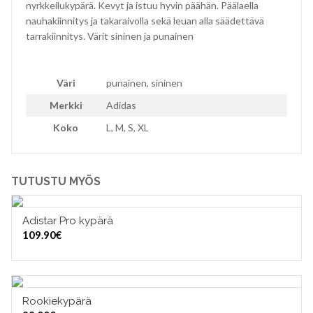
nyrkkeilukypärä. Kevyt ja istuu hyvin päähän. Päälaella
nauhakiinnitys ja takaraivolla sekä leuan alla säädettävä
tarrakiinnitys. Värit sininen ja punainen
Väri
punainen, sininen
Merkki
Adidas
Koko
L, M, S, XL
TUTUSTU MYÖS
Adistar Pro kypärä
VALITSE VAIHTOEHDOISTA
109.90
€
Rookiekypärä
VALITSE VAIHTOEHDOISTA