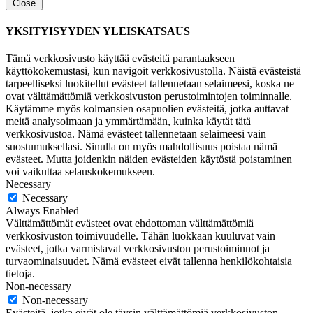
Close
YKSITYISYYDEN YLEISKATSAUS
Tämä verkkosivusto käyttää evästeitä parantaakseen
käyttökokemustasi, kun navigoit verkkosivustolla. Näistä evästeistä
tarpeelliseksi luokitellut evästeet tallennetaan selaimeesi, koska ne
ovat välttämättömiä verkkosivuston perustoimintojen toiminnalle.
Käytämme myös kolmansien osapuolien evästeitä, jotka auttavat
meitä analysoimaan ja ymmärtämään, kuinka käytät tätä
verkkosivustoa. Nämä evästeet tallennetaan selaimeesi vain
suostumuksellasi. Sinulla on myös mahdollisuus poistaa nämä
evästeet. Mutta joidenkin näiden evästeiden käytöstä poistaminen
voi vaikuttaa selauskokemukseen.
Necessary
Necessary
Always Enabled
Välttämättömät evästeet ovat ehdottoman välttämättömiä
verkkosivuston toimivuudelle. Tähän luokkaan kuuluvat vain
evästeet, jotka varmistavat verkkosivuston perustoiminnot ja
turvaominaisuudet. Nämä evästeet eivät tallenna henkilökohtaisia
tietoja.
Non-necessary
Non-necessary
Evästeitä, jotka eivät ole täysin välttämättömiä verkkosivuston