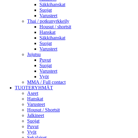
Säkkihanskat
Suojat
Varusteet
Thai / potkunyrkkeily
Housut / shortsit
Hanskat
Säkkihanskat
Suojat
Varusteet
Jujutsu
Puvut
Suojat
Varusteet
Vyöt
MMA / Full contact
TUOTERYHMÄT
Aseet
Hanskat
Varusteet
Housut / Shortsit
Jalkineet
Suojat
Puvut
Vyöt
Sekalaiset