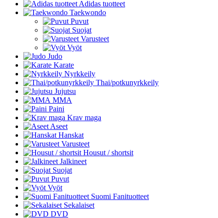
Adidas tuotteet
Taekwondo
Puvut
Suojat
Varusteet
Vyöt
Judo
Karate
Nyrkkeily
Thai/potkunyrkkeily
Jujutsu
MMA
Paini
Krav maga
Aseet
Hanskat
Varusteet
Housut / shortsit
Jalkineet
Suojat
Puvut
Vyöt
Suomi Fanituotteet
Sekalaiset
DVD