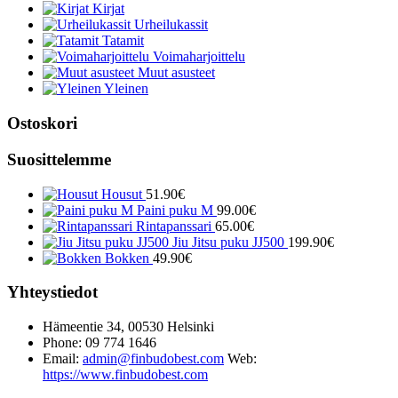
Kirjat
Urheilukassit
Tatamit
Voimaharjoittelu
Muut asusteet
Yleinen
Ostoskori
Suosittelemme
Housut
51.90
€
Paini puku M
99.00
€
Rintapanssari
65.00
€
Jiu Jitsu puku JJ500
199.90
€
Bokken
49.90
€
Yhteystiedot
Hämeentie 34, 00530 Helsinki
Phone: 09 774 1646
Email:
admin@finbudobest.com
Web:
https://www.finbudobest.com