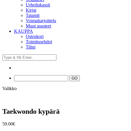
Urheilukassit
Kirjat
Tatamit
Voimaharjoittelu
Muut asusteet
KAUPPA
Ostoskori
Toimitusehdot
Tilini
Valikko
Taekwondo kypärä
59.00
€