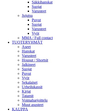
Säkkihanskat
Suojat
Varusteet
Jujutsu
Puvut
Suojat
Varusteet
Vyöt
MMA / Full contact
TUOTERYHMÄT
Aseet
Hanskat
Varusteet
Housut / Shortsit
Jalkineet
Suojat
Puvut
Vyöt
Sekalaiset
Urheilukassit
Kirjat
Tatamit
Voimaharjoittelu
Muut asusteet
KAUPPA