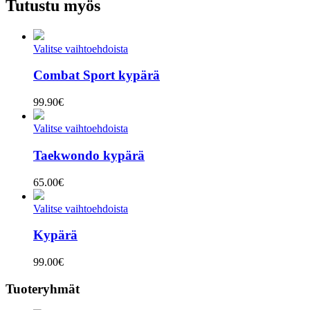
Tutustu myös
Valitse vaihtoehdoista
Combat Sport kypärä
99.90
€
Valitse vaihtoehdoista
Taekwondo kypärä
65.00
€
Valitse vaihtoehdoista
Kypärä
99.00
€
Tuoteryhmät