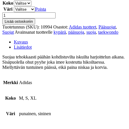
Koko
Väri
Poista
Taekwondo
kypärä
Lisää ostoskoriin
määrä
Tuotetunnus (SKU):
10994
Osastot:
Adidas tuotteet
,
Pääsuojat
,
Suojat
Avainsanat tuotteelle
kypärä
,
pääsuoja
,
suoja
,
taekwondo
Kuvaus
Lisätiedot
Suojaa tehokkaasti päähän kohdistuvilta iskuilta harjoittelun aikana.
Sisäpuolella ohut pyyhe joka imee kosteutta hikoiltaessa.
Miellyttävän tuntuinen päässä, eikä paina niskaa ja korvia.
Merkki
Adidas
Koko
M, S, XL
Väri
punainen, sininen