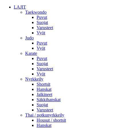
LAJIT
Taekwondo
Puvut
Suojat
Varusteet
Vyöt
Judo
Puvut
Vyöt
Karate
Puvut
Suojat
Varusteet
Vyöt
Nyrkkeily
Shortsit
Hanskat
Jalkineet
Säkkihanskat
Suojat
Varusteet
Thai / potkunyrkkeily
Housut / shortsit
Hanskat