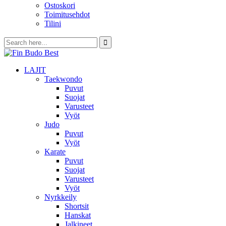
Ostoskori
Toimitusehdot
Tilini
LAJIT
Taekwondo
Puvut
Suojat
Varusteet
Vyöt
Judo
Puvut
Vyöt
Karate
Puvut
Suojat
Varusteet
Vyöt
Nyrkkeily
Shortsit
Hanskat
Jalkineet