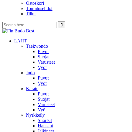
Ostoskori
Toimitusehdot
Tilini
LAJIT
Taekwondo
Puvut
Suojat
Varusteet
Vyöt
Judo
Puvut
Vyöt
Karate
Puvut
Suojat
Varusteet
Vyöt
Nyrkkeily
Shortsit
Hanskat
Jalkineet