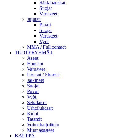
Säkkihanskat
Suojat
Varusteet
Jujutsu
Puvut
Suojat
Varusteet
Vyöt
MMA / Full contact
TUOTERYHMÄT
Aseet
Hanskat
Varusteet
Housut / Shortsit
Jalkineet
Suojat
Puvut
Vyöt
Sekalaiset
Urheilukassit
Kirjat
Tatamit
Voimaharjoittelu
Muut asusteet
KAUPPA