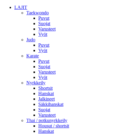
LAJIT
Taekwondo
Puvut
Suojat
Varusteet
Vyöt
Judo
Puvut
Vyöt
Karate
Puvut
Suojat
Varusteet
Vyöt
Nyrkkeily
Shortsit
Hanskat
Jalkineet
Säkkihanskat
Suojat
Varusteet
Thai / potkunyrkkeily
Housut / shortsit
Hanskat