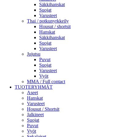
Säkkihanskat
Suojat
Varusteet
Thai / potkunyrkkeily
Housut / shortsit
Hanskat
Säkkihanskat
Suojat
Varusteet
Jujutsu
Puvut
Suojat
Varusteet
Vyöt
MMA / Full contact
TUOTERYHMÄT
Aseet
Hanskat
Varusteet
Housut / Shortsit
Jalkineet
Suojat
Puvut
Vyöt
Sekalaiset