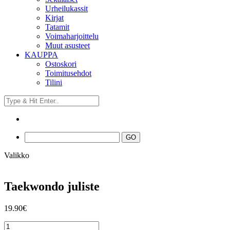
Urheilukassit
Kirjat
Tatamit
Voimaharjoittelu
Muut asusteet
KAUPPA
Ostoskori
Toimitusehdot
Tilini
Valikko
Taekwondo juliste
19.90
€
Taekwondo