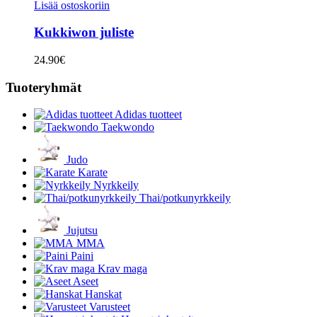
Lisää ostoskoriin
Kukkiwon juliste
24.90
€
Tuoteryhmät
Adidas tuotteet
Taekwondo
Judo
Karate
Nyrkkeily
Thai/potkunyrkkeily
Jujutsu
MMA
Paini
Krav maga
Aseet
Hanskat
Varusteet