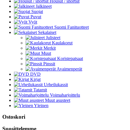
Housut / shortsit
Jalkineet
Suojat
Puvut
Vyöt
Suomi Fanituotteet
Sekalaiset
Julisteet
Kaulakorut
Merkit
Muut
Koristepatsaat
Pinssit
Avaimenperät
DVD
Kirjat
Urheilukassit
Tatamit
Voimaharjoittelu
Muut asusteet
Yleinen
Ostoskori
Suosittelemme