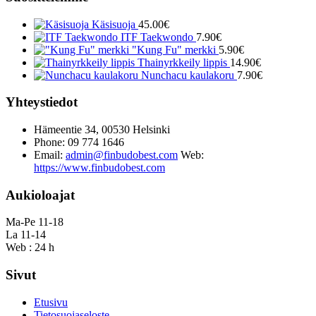
Käsisuoja
45.00
€
ITF Taekwondo
7.90
€
"Kung Fu" merkki
5.90
€
Thainyrkkeily lippis
14.90
€
Nunchacu kaulakoru
7.90
€
Yhteystiedot
Hämeentie 34, 00530 Helsinki
Phone: 09 774 1646
Email:
admin@finbudobest.com
Web:
https://www.finbudobest.com
Aukioloajat
Ma-Pe 11-18
La 11-14
Web : 24 h
Sivut
Etusivu
Tietosuojaseloste