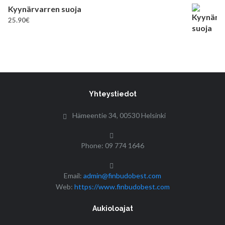
Kyynärvarren suoja
25.90
€
Yhteystiedot
Hämeentie 34, 00530 Helsinki
Phone: 09 774 1646
Email:
admin@finbudobest.com
Web:
https://www.finbudobest.com
Aukioloajat