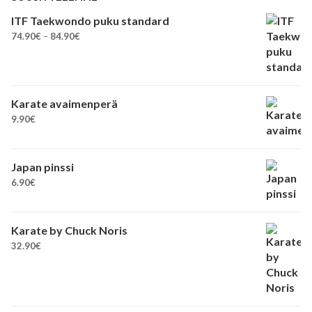
ITF Taekwondo puku standard
Hintaluokka:
74.90
€
–
84.90
€
74.90€
-
84.90€
Karate avaimenperä
9.90
€
Japan pinssi
6.90
€
Karate by Chuck Noris
32.90
€