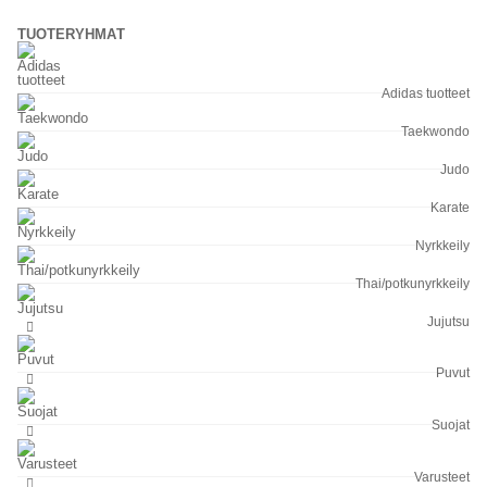
TUOTERYHMÄT
Adidas tuotteet
Taekwondo
Judo
Karate
Nyrkkeily
Thai/potkunyrkkeily
Jujutsu
Puvut
Suojat
Varusteet