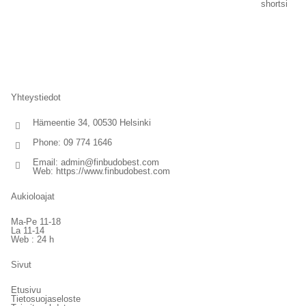
Yhteystiedot
Hämeentie 34, 00530 Helsinki
Phone: 09 774 1646
Email:
admin@finbudobest.com
Web:
https://www.finbudobest.com
Aukioloajat
Ma-Pe 11-18
La 11-14
Web : 24 h
Sivut
Etusivu
Tietosuojaseloste