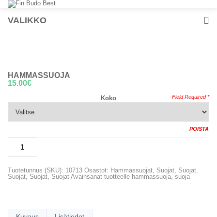
VALIKKO
HAMMASSUOJA
15.00
€
Koko
POISTA
LISÄÄ OSTOSKORIIN
Tuotetunnus (SKU):
10713
Osastot:
Hammassuojat
,
Suojat
,
Suojat
,
Suojat
,
Suojat
,
Suojat
Avainsanat tuotteelle
hammassuoja
,
suoja
Kuvaus
Lisätiedot