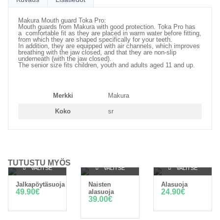
Makura Mouth guard Toka Pro:
Mouth guards from Makura with good protection. Toka Pro has
a comfortable fit as they are placed in warm water before fitting,
from which they are shaped specifically for your teeth.
In addition, they are equipped with air channels, which improves
breathing with the jaw closed, and that they are non-slip
underneath (with the jaw closed).
The senior size fits children, youth and adults aged 11 and up.
Merkki
Makura
Koko
sr
TUTUSTU MYÖS
VALITSE
VALITSE
VALITSE
Jalkapöytäsuoja
Naisten
Alasuoja
VAIHTOEHDOISTA
VAIHTOEHDOISTA
VAIHTOEHDOISTA
49.90
€
24.90
€
alasuoja
39.00
€